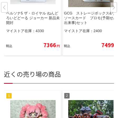
ペルソナ5 ザ・ロイヤル ねんど
GCG ストレージボックス&リ
ろいどどーる ジョーカー 新品未
ソースカード プロモ(予期せぬ
開封
出来事)セット
マイストア在庫：
4330
マイストア在庫：
2400
7366
7499
税込
円
税込
円
近くの売り場の商品