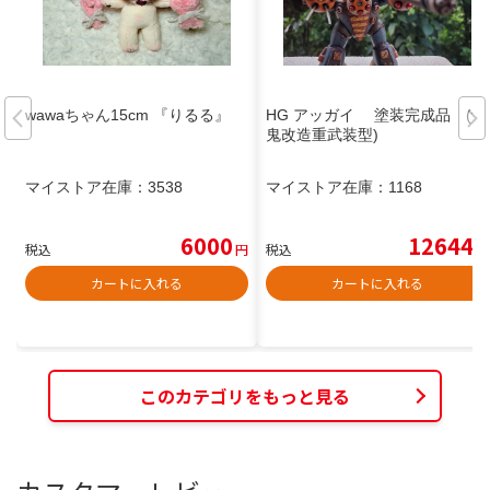
wawaちゃん15cm 『りるる』
HG アッガイ 塗装完成品 (青
鬼改造重武装型)
マイストア在庫：
3538
マイストア在庫：
1168
6000
12644
税込
円
税込
円
カートに入れる
カートに入れる
このカテゴリをもっと見る