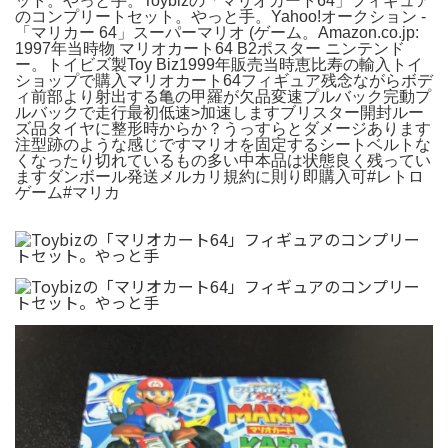
ット。やっと手。Toybizの「マリオカート64」フィギュア
のコンプリートセット。やっと手。Yahoo!オークション -
「マリカー 64」スーパーマリオ (ゲーム。Amazon.co.jp:
1997年当時物 マリオカート64 B2ポスター ニンテンド
ー。トイビズ製Toy Biz1999年販売当時恵比寿の輸入トイ
ショップで購入マリオカート64フィギュア残念ながらボデ
ィ前部より射出する亀の甲羅が欠品変速プルバック完動プ
ルバックで走行最初低速>加速しますブリスター開封ルー
ズ品タイヤに整形時からか？うっすらとダメージあります
注型跡のような感じですマリオを固定するシートベルトな
くなったり切れているもの多い中本品は状態良く残ってい
ますダンボール発送メルカリ規約に則り即購入可#レトロ
ゲーム#マリカ