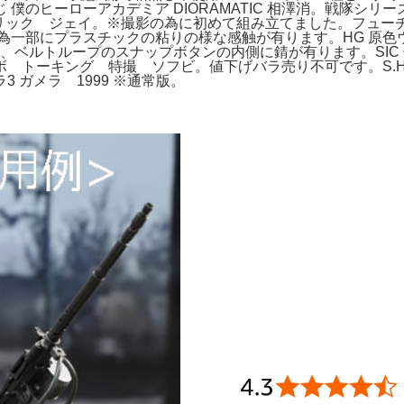
僕のヒーローアカデミア DIORAMATIC 相澤消。戦隊シ
年リック ジェイ。※撮影の為に初めて組み立てました。フューチ
為一部にプラスチックの粘りの様な感触が有ります。HG 原色ウ
が、ベルトループのスナップボタンの内側に錆が有ります。SIC
キング 特撮 ソフビ。値下げバラ売り不可です。S.H.Figuar
 ガメラ 1999 ※通常版。