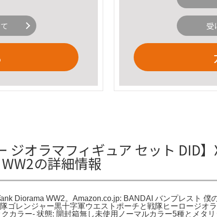
いて
受
る
マフィギュア セット DID】XD80023
rama WW2の詳細情報
anther Tank Diorama WW2。Amazon.co.jp: BANDAI バ
秘密戦隊ゴレンジャー黒十字軍ウエストポーチと戦隊ヒーロージオラマ
タリックカラー- 状態: 開封箱無し未使用ノーマルカラー5種と