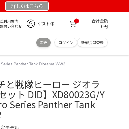
詳しくは
こちら
合計金額
ご利用案内
0
ゲスト様
0円
お問い合わせ
変更
ログイン
新規会員登録
 Panther Tank Diorama WW2
チと戦隊ヒーロー ジオラ
ット DID】XD80023G/Y
ro Series Panther Tank
2
 限定モデル