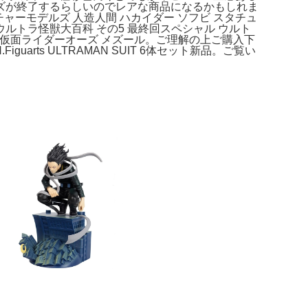
リーズが終了するらしいのでレアな商品になるかもしれま
ャーモデルズ 人造人間 ハカイダー ソフビ スタチュ
ルトラ怪獣大百科 その5 最終回スペシャル ウルト
 仮面ライダーオーズ メズール。ご理解の上ご購入下
ts ULTRAMAN SUIT 6体セット新品。ご覧い