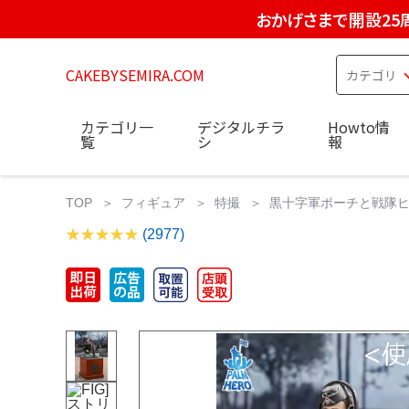
おかげさまで開設25
CAKEBYSEMIRA.COM
カテゴリ一
デジタルチラ
Howto情
覧
シ
報
TOP
フィギュア
特撮
黒十字軍ポーチと戦隊ヒーロー ジ
(2977)