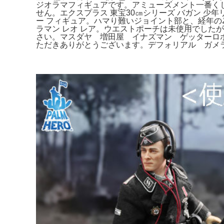
ジオラマフィギュアです。アミューズメント一番くじ 
せん。エクスプラス 東宝30㎝シリーズ バガン 少
ー フィギュア。ハマり難いジョイント部と、経年の
ラマン レオ レア。ウエストポーチは未使用でした
さい。マスダヤ 増田屋 イナズマン ゲッターロボ トー
ただきありがとうございます。デフォリアル ガメラ3