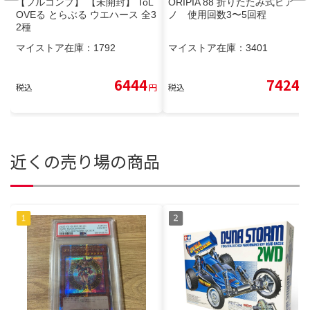
【フルコンプ】 【未開封】 ToL
ORIPIA 88 折りたたみ式ピア
OVEる とらぶる ウエハース 全3
ノ 使用回数3〜5回程
2種
マイストア在庫：
1792
マイストア在庫：
3401
6444
7424
税込
円
税込
円
近くの売り場の商品