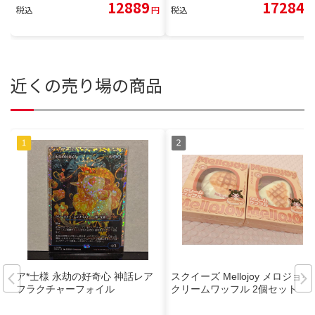
12889
17284
税込
円
税込
円
近くの売り場の商品
ア*士様 永劫の好奇心 神話レア
スクイーズ Mellojoy メロジョイ
フラクチャーフォイル
クリームワッフル 2個セット