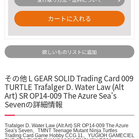
カートに入れる
欲しいものリストに追加
その他 L GEAR SOLID Trading Card 009
TURTLE Trafalger D. Water Law (Alt
Art) SR OP14-009 The Azure Sea's
Sevenの詳細情報
Trafalger D. Water Law (Alt Art) SR OP14-009 The Azure
Sea's Seven。TMNT Teenage Mutant Ninja Turtles
Trading Card Game Hobby CCG 11。YUGIOH GAMECIEL