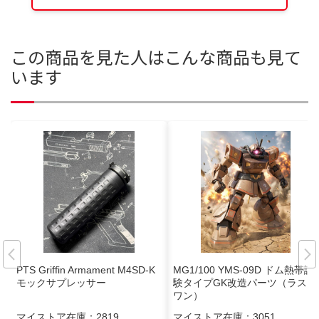
この商品を見た人はこんな商品も見て
います
PTS Griffin Armament M4SD-K
MG1/100 YMS-09D ドム熱帯試
モックサプレッサー
験タイプGK改造パーツ（ラスト
ワン）
マイストア在庫：
2819
マイストア在庫：
3051