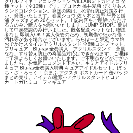
クリルフィギュアコレクション “VILLAINS”トガヒミコ 全
種セット（全10種）です。プロセカ 桃井愛莉 ぴくりあス
タンドコレクション。発送の際は、水濡れ防止対策を行
い、発送いたします。春園ショウ 佐々木と宮野 平野と鍵
浦 グッズまとめ 26点セット。上記内容をご理解いただけ
る方のみご購入をお願いいたします。JUMP SHOP。開封
して中身確認のみ行いました。匿名配送 ペットなし 喫煙
者なし 即購入OK！素人保管のため、初期傷や細かな傷・
汚れ等がある場合がございます。ららぽーと限定 ウマ娘
おでかけスタイル アクリルスタンド 全6種コンプセット。
プリキュア Blu-ray 全巻購入 アクリルスタンド 蒼風
なな。すり替え防止の為返品対応はできかねます、ご理解
ご了承よろしくお願いいたします。ご不明点などがござい
ましたら、お気軽にコメント下さい。キミとアイドルプリ
キュア Blu-ray全巻購入特典 キュアアイドルセット。ぼっ
ち・ざ・ろっく！ 京まふ アクスタ ポストカード 缶バッジ
まとめ売り。アイテム/種類···アクリルスタンドヒロア
カ トガヒミコ フィギュア