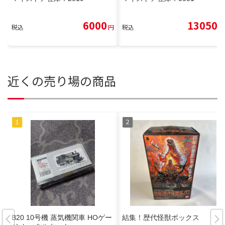
6000
13050
税込
円
税込
円
近くの売り場の商品
B20 10号機 蒸気機関車 HOゲー
結集！歴代怪獣ボックス