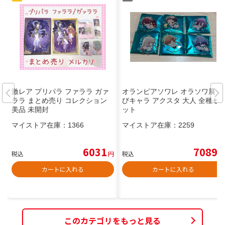
激レア プリパラ ファララ ガァ
オランピアソワレ オラソワ展 ち
ララ まとめ売り コレクション
びキャラ アクスタ 大人 全種セ
美品 未開封
ット
マイストア在庫：
1366
マイストア在庫：
2259
6031
7089
税込
円
税込
円
カートに入れる
カートに入れる
このカテゴリをもっと見る