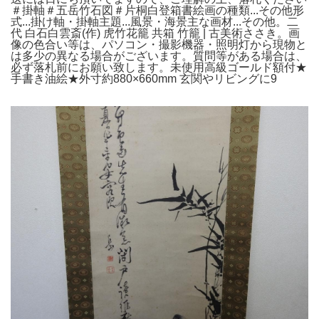
＃掛軸＃五岳竹石図＃片桐白登箱書絵画の種類...その他形
式...掛け軸・掛軸主題...風景・海景主な画材...その他。二
代 白石白雲斎(作) 虎竹花籠 共箱 竹籠 | 古美術ささき。画
像の色合い等は、パソコン・撮影機器・照明灯から現物と
は多少の異なる場合がございます。質問等がある場合は、
必ず落札前にお願い致します。未使用高級ゴールド額付★
手書き油絵★外寸約880×660mm 玄関やリビングに9