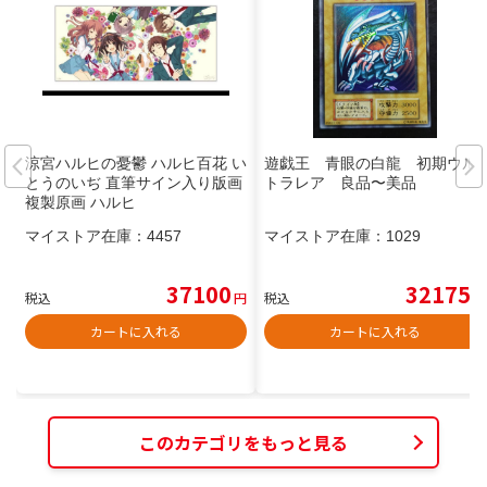
涼宮ハルヒの憂鬱 ハルヒ百花 い
遊戯王 青眼の白龍 初期ウル
とうのいぢ 直筆サイン入り版画
トラレア 良品〜美品
複製原画 ハルヒ
マイストア在庫：
4457
マイストア在庫：
1029
37100
32175
税込
円
税込
円
カートに入れる
カートに入れる
このカテゴリをもっと見る