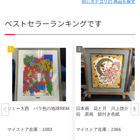
同じカテゴリの 商品を探す
ベストセラーランキングです
ジミー大西 バラ色の地球REM
日本画 花と月 川上啓介 画
伯 原画 額付き色紙
マイストア在庫：
1083
マイストア在庫：
2366