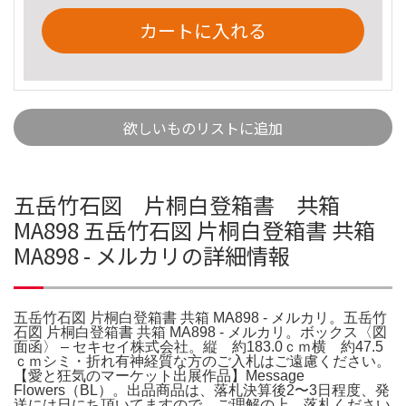
カートに入れる
欲しいものリストに追加
五岳竹石図 片桐白登箱書 共箱
MA898 五岳竹石図 片桐白登箱書 共箱
MA898 - メルカリの詳細情報
五岳竹石図 片桐白登箱書 共箱 MA898 - メルカリ。五岳竹
石図 片桐白登箱書 共箱 MA898 - メルカリ。ボックス〈図
面函〉 – セキセイ株式会社。縦 約183.0ｃｍ横 約47.5
ｃｍシミ・折れ有神経質な方のご入札はご遠慮ください。
【愛と狂気のマーケット出展作品】Message
Flowers（BL）。出品商品は、落札決算後2〜3日程度、発
送には日にち頂いてますので、ご理解の上、落札ください