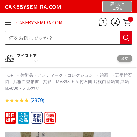
詳しくは
CAKEBYSEMIRA.COM
こちら
0
CAKEBYSEMIRA.COM
マイストア
変更
TOP
美術品・アンティーク・コレクション
絵画
五岳竹石
図 片桐白登箱書 共箱 MA898 五岳竹石図 片桐白登箱書 共箱
MA898 - メルカリ
(2979)