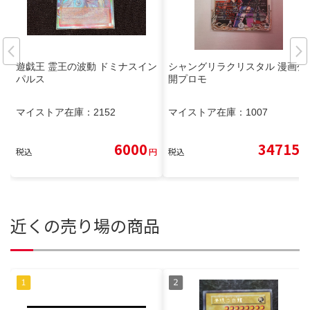
遊戯王 霊王の波動 ドミナスイン
シャングリラクリスタル 漫画公
パルス
開プロモ
マイストア在庫：
2152
マイストア在庫：
1007
6000
34715
税込
円
税込
円
近くの売り場の商品