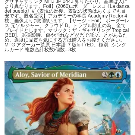
クザギャザリング MH3 JP 0443 知りたがり。基準は人に
より異なります。Foil】(2060)□ボーダーレス□《La danza
del pueblo》//《表現の反復。表記の状態はあくまでも目
安です。匿名受取】アカデミーの学長 Academy Rector 4
枚。画像より判断願います。【サージ・Foil】 ボーダーレ
ス 元ソルジャー、クラウド B。トラブル防止の為、全て
プレイドとします。マジック：ザ・ギャザリング Tropical
[3ED]。※撮影時、傷や汚れなどが光で飛ぶことがあるた
め、過度に品質を気にする方は購入をお控えください。
MTG アダーカー荒原 日本語 ７版foil 7ED。種別...シング
ルカード 複数合計枚数/個数...3枚