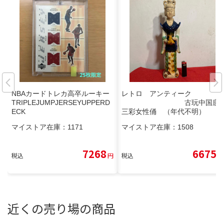
NBAカードトレカ高卒ルーキー
レトロ アンティーク
TRIPLEJUMPJERSEYUPPERD
古玩中国唐
ECK
三彩女性俑 （年代不明）
マイストア在庫：
1171
マイストア在庫：
1508
7268
6675
税込
円
税込
円
近くの売り場の商品