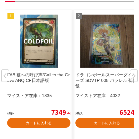
FAB 墓への呼び声/Call to the Gr
ドラゴンボールスーパーダイバ
ave ANQ CF日本語版
ーズ SDVTP-005 パラレル 孫悟
飯
マイストア在庫：
1335
マイストア在庫：
4032
7349
6524
税込
円
税込
円
カートに入れる
カートに入れる