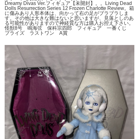
Dreamy Divas Ver.フィギュア【未開封】。。Living Dead
Dolls Resurrection Series 12 Frozen Charlotte Review。箱
に傷みあり人形本体は、向かって右の足がブラブラしま
す。その他は大きな難はないと思いますが、見落としのあ
る可能性がありますので神経質な方は購入お控え下さい。
怪獣8号 鳴海弦 保科宗四郎 フィギュア 一番くじ
プライズ ラストワン A賞