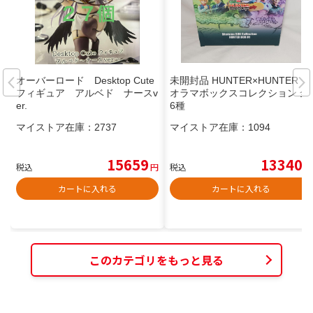
オーバーロード Desktop Cute
未開封品 HUNTER×HUNTER ジ
フィギュア アルベド ナースv
オラマボックスコレクション 全
er.
6種
マイストア在庫：
2737
マイストア在庫：
1094
15659
13340
税込
円
税込
円
カートに入れる
カートに入れる
このカテゴリをもっと見る