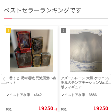
ベストセラーランキングです
一番くじ 呪術廻戦 死滅回游 5点
アズールレーン 大鳳 ケッコン・
セット
潮風のテンプテーションVer. DX
版フィギュア
マイストア在庫：
4642
マイストア在庫：
3886
19250
19250
税込
円
税込
円