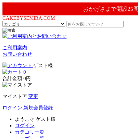
おかげさまで開設25
CAKEBYSEMIRA.COM
ご利用案内
お問い合わせ
ゲスト様
0
合計金額
0円
マイストア
変更
ログイン
新規会員登録
ようこそ
ゲスト様
ログイン
カテゴリ一覧