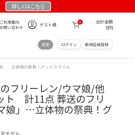
詳しくは
こちら
合計金額
ご利用案内
0
ゲスト様
0円
お問い合わせ
変更
ログイン
新規会員登録
マ娘」…立体物の祭典！グッドスマイル
のフリーレン/ウマ娘/他
ト 計11点 葬送のフリ
マ娘」…立体物の祭典！グ
 限定モデル