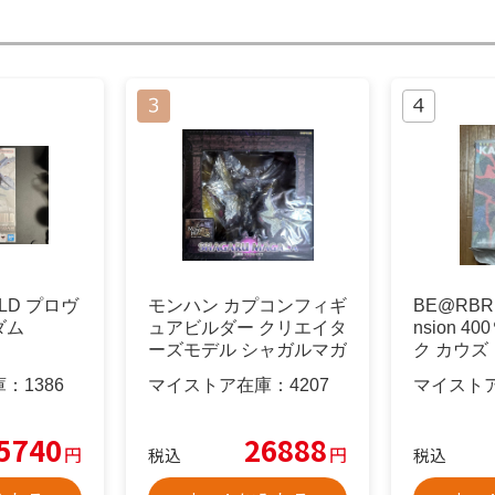
UILD プロヴ
モンハン カプコンフィギ
BE@RBRI
ダム
ュアビルダー クリエイタ
nsion 4
ーズモデル シャガルマガ
ク カウズ
ラ
庫：
1386
マイストア在庫：
4207
マイスト
5740
26888
円
円
税込
税込