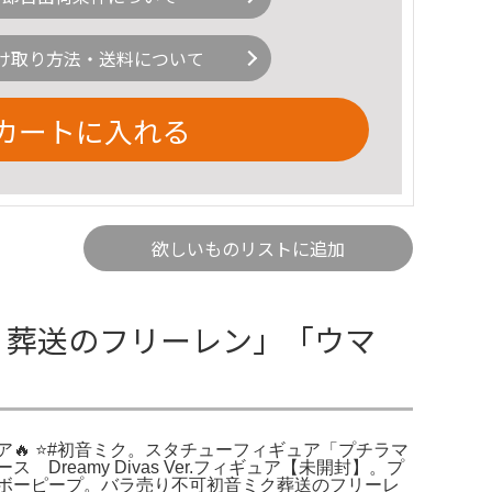
け取り方法・送料について
カートに入れる
欲しいものリストに追加
点 葬送のフリーレン」「ウマ
 ⭐️#初音ミク。スタチューフィギュア「プチラマ
Dreamy Divas Ver.フィギュア【未開封】。プ
ボーピープ。バラ売り不可初音ミク葬送のフリーレ