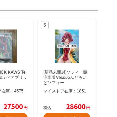
CK KAWS Te
[新品未開封]ソフィー競
00％ / ベアブリッ
泳水着Ver.&ねんどろい
どソフィー
ア在庫：
4575
マイストア在庫：
1851
27500
28600
円
円
税込