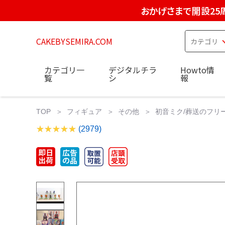
おかげさまで開設25
CAKEBYSEMIRA.COM
カテゴリ一
デジタルチラ
Howto情
覧
シ
報
TOP
フィギュア
その他
初音ミク/葬送のフリ
(2979)