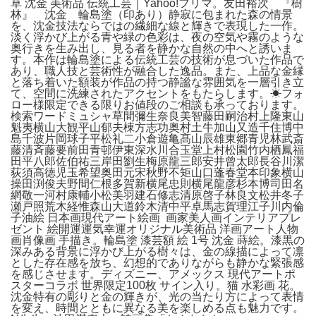
草 沈金 美術品 伝統工芸｜Yahoo!フリマ。友田裕次 『樹
林』 沈金 輪島塗（印あり）静寂に包まれた森の情景
を、沈金技法ならではの繊細な線と輝きで表現した一作。
淡く浮かび上がる青や緑の色彩は、夜の空気や霧のような
奥行きを生み出し、見る者を静かな自然の中へと誘いま
す。本作は輪島塗による伝統工芸の技術が息づいた作品で
あり、職人技と芸術性が融合した逸品。また、上品な金縁
と落ち着いた額装が作品の持つ静謐な雰囲気を一層引き立
て、空間に洗練されたアクセントをもたらします。☀︎フォ
ロー様限定できる限りお値段のご相談も承っております。
検索ワードミュシャ草間彌生奈良美智藤田嗣治村上隆東山
魁夷横山大観平山郁夫棟方志功奥村土牛加山又造千住博中
島千波片岡球子平松礼二小倉遊亀髙山辰雄東郷青児林武斎
藤清斉藤要前田青邨伊東深水川合玉堂上村松園竹内栖鳳福
田平八郎佐伯祐三岸田劉生梅原龍三郎安井曾太郎長谷川潔
荻須高徳児玉希望奥田元宋秋野不矩山口蓬春堂本印象横山
操田渕俊夫野間仁根多賀新横尾忠則横尾龍彦杉本博司田名
網敬一河村康輔小松美羽建石修志清原啓子林良文松井冬子
瀬戸照荒木経惟森山大道鈴木清中平卓馬志賀理江子川内倫
子油絵 日本画現代アート絵画 画家美人画インテリアプレ
ゼント 絵開運運気幸運オリジナル美術品 洋画アート人物
画肖像画 手描き。輪島塗 漆芸額 絵 1号 沈金 蒔絵。漆黒の
深みある背景に浮かび上がる樹々は、金の線描によって凛
とした存在感を放ち、幻想的でありながらも静かな緊張感
を感じさせます。ディズニー、アメックス 現代アートポ
スターコラボ 世界限定100枚 サイン入り。猫 水彩画 花。
沈金特有の彫りと金の輝きが、光の当たり方によって表情
を変え、時間とともに異なる美を楽しめる点も魅力です。