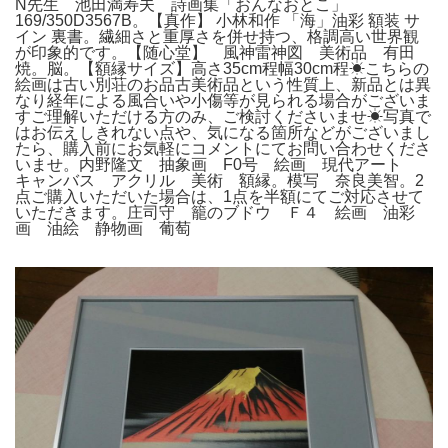
N先生 池田満寿夫 詩画集「おんなおとこ」
169/350D3567B。【真作】 小林和作 「海」油彩 額装 サ
イン 裏書。繊細さと重厚さを併せ持つ、格調高い世界観
が印象的です。【随心堂】 風神雷神図 美術品 有田
焼。脳。【額縁サイズ】高さ35cm程幅30cm程☀︎こちらの
絵画は古い別荘のお品古美術品という性質上、新品とは異
なり経年による風合いや小傷等が見られる場合がございま
すご理解いただける方のみ、ご検討くださいませ☀︎写真で
はお伝えしきれない点や、気になる箇所などがございまし
たら、購入前にお気軽にコメントにてお問い合わせくださ
いませ。内野隆文 抽象画 F0号 絵画 現代アート
キャンバス アクリル 美術 額縁。模写 奈良美智。2
点ご購入いただいた場合は、1点を半額にてご対応させて
いただきます。庄司守 籠のブドウ Ｆ４ 絵画 油彩
画 油絵 静物画 葡萄