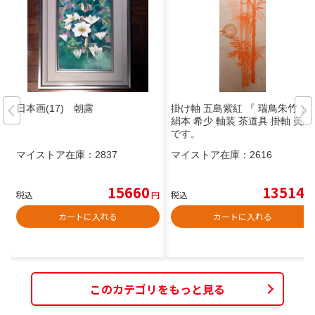
日本画(17) 朝露
掛け軸 五島紫紅 『 瑞鳥朱竹 』
絹本 希少 軸装 茶道具 掛軸 美品
です。
マイストア在庫：
2837
マイストア在庫：
2616
15660
13514
税込
円
税込
円
カートに入れる
カートに入れる
このカテゴリをもっと見る