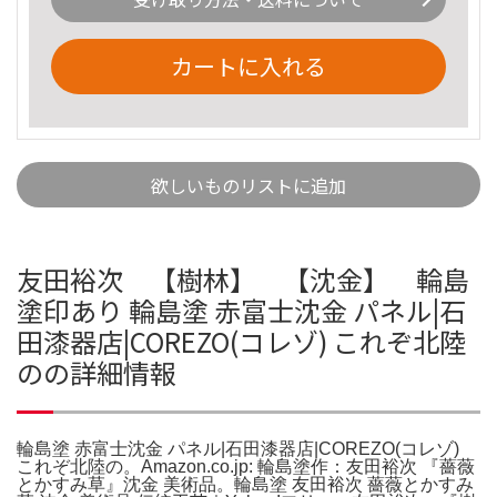
カートに入れる
欲しいものリストに追加
友田裕次 【樹林】 【沈金】 輪島
塗印あり 輪島塗 赤富士沈金 パネル|石
田漆器店|COREZO(コレゾ) これぞ北陸
のの詳細情報
輪島塗 赤富士沈金 パネル|石田漆器店|COREZO(コレゾ)
これぞ北陸の。Amazon.co.jp: 輪島塗作：友田裕次 『薔薇
とかすみ草』沈金 美術品。輪島塗 友田裕次 薔薇とかすみ