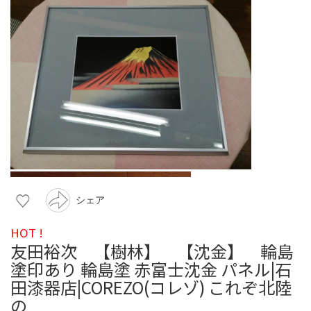
シェア
HOT !
友田裕次 【樹林】 【沈金】 輪島
塗印あり 輪島塗 赤富士沈金 パネル|石
田漆器店|COREZO(コレゾ) これぞ北陸
の