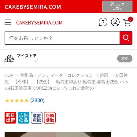
詳しくは
CAKEBYSEMIRA.COM
こちら
0
CAKEBYSEMIRA.COM
マイストア
変更
TOP
美術品・アンティーク・コレクション
絵画
友田裕
次 【樹林】 【沈金】 輪島塗印あり 輪島塗 赤富士沈金 パネ
ル|石田漆器店|COREZO(コレゾ) これぞ北陸の
(2880)