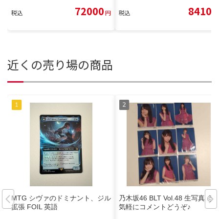
72000
8410
税込
円
税込
円
近くの売り場の商品
MTG シヴァのドミナント、ジル
乃木坂46 BLT Vol.48 生写真 @
拡張 FOIL 英語
気軽にコメントどうぞ♪