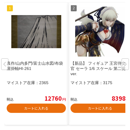
真作/山内多門/富士山水図/布袋
【新品】 フィギュア 王宮侍女武
屋掛軸HI-261
官 セーラ 1/6 スケール 第二覚醒
ver.
マイストア在庫：
2365
マイストア在庫：
3175
12760
8398
税込
円
税込
円
カートに入れる
カートに入れる