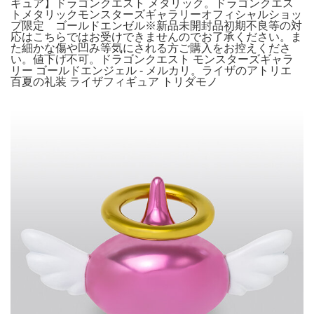
ギュア】ドラゴンクエスト メタリック。ドラゴンクエス
トメタリックモンスターズギャラリーオフィシャルショッ
プ限定 ゴールドエンゼル※新品未開封品初期不良等の対
応はこちらではお受けできませんのでお了承ください。ま
た細かな傷や凹み等気にされる方ご購入をお控えくださ
い。値下げ不可。ドラゴンクエスト モンスターズギャラ
リー ゴールドエンジェル - メルカリ。ライザのアトリエ
百夏の礼装 ライザフィギュア トリダモノ