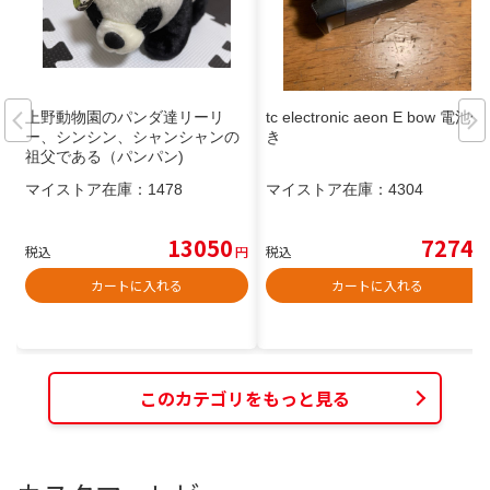
上野動物園のパンダ達リーリ
tc electronic aeon E bow 電池付
ー、シンシン、シャンシャンの
き
祖父である（パンパン)
マイストア在庫：
1478
マイストア在庫：
4304
13050
7274
税込
円
税込
円
カートに入れる
カートに入れる
このカテゴリをもっと見る