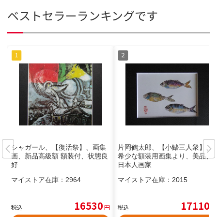
ベストセラーランキングです
シャガール、【復活祭】、画集
片岡鶴太郎、【小鰭三人衆】、
画、新品高級額 額装付、状態良
希少な額装用画集より、美品、
好
日本人画家
マイストア在庫：
2964
マイストア在庫：
2015
16530
17110
税込
円
税込
円