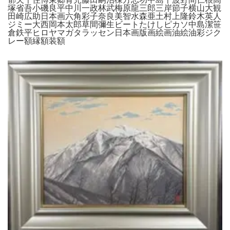
塚省吾小磯良平中川一政林武梅原龍三郎三岸節子横山大観
田崎広助日本画六角彩子奈良美智水森亜土村上隆鈴木英人
ジミー大西岡本太郎草間彌生ビートたけしピカソ中島潔笹
倉鉄平ヒロヤマガタラッセン日本画版画絵画油絵油彩ジク
レー額縁額装額