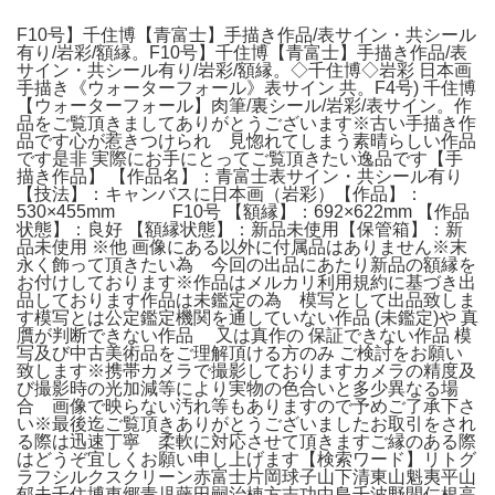
F10号】千住博【青富士】手描き作品/表サイン・共シール
有り/岩彩/額縁。F10号】千住博【青富士】手描き作品/表
サイン・共シール有り/岩彩/額縁。◇千住博◇岩彩 日本画
手描き《ウォーターフォール》表サイン 共。F4号) 千住博
【ウォーターフォール】肉筆/裏シール/岩彩/表サイン。作
品をご覧頂きましてありがとうございます※古い手描き作
品です心が惹きつけられ 見惚れてしまう素晴らしい作品
です是非 実際にお手にとってご覧頂きたい逸品です【手
描き作品】 【作品名】：青富士表サイン・共シール有り
【技法】：キャンバスに日本画（岩彩）【作品】：
530×455mm F10号 【額縁】：692×622mm 【作品
状態】：良好 【額縁状態】：新品未使用【保管箱】：新
品未使用 ※他 画像にある以外に付属品はありません※末
永く飾って頂きたい為 今回の出品にあたり新品の額縁を
お付けしております※作品はメルカリ利用規約に基づき出
品しております作品は未鑑定の為 模写として出品致しま
す模写とは公定鑑定機関を通していない作品 (未鑑定)や 真
贋が判断できない作品 又は真作の 保証できない作品 模
写及び中古美術品をご理解頂ける方のみ ご検討をお願い
致します※携帯カメラで撮影しておりますカメラの精度及
び撮影時の光加減等により実物の色合いと多少異なる場
合 画像で映らない汚れ等もありますので予めご了承下さ
い※最後迄ご覧頂きありがとうございましたお取引をされ
る際は迅速丁寧 柔軟に対応させて頂きますご縁のある際
はどうぞ宜しくお願い申し上げます【検索ワード】リトグ
ラフシルクスクリーン赤富士片岡球子山下清東山魁夷平山
郁夫千住博東郷青児藤田嗣治棟方志功中島千波野間仁根高