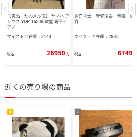
【美品・たのメル便】 ヤマハ ア
原口卓士 青瓷湯呑 青磁 湯
リウス YDP-163 88鍵盤 電子ピ
呑
アノ
マイストア在庫：
2148
マイストア在庫：
2961
26950
6749
税込
円
税込
円
近くの売り場の商品