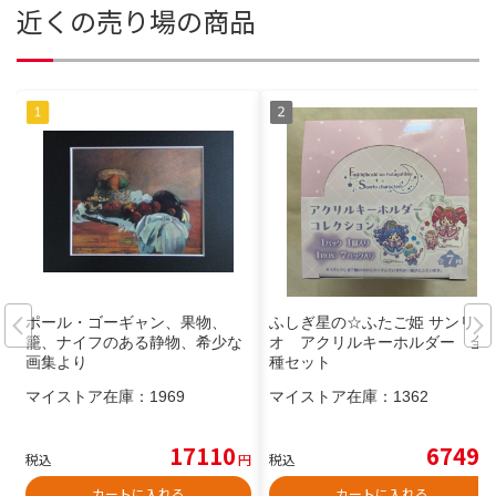
近くの売り場の商品
ポール・ゴーギャン、果物、
ふしぎ星の☆ふたご姫 サンリ
籠、ナイフのある静物、希少な
オ アクリルキーホルダー 全7
画集より
種セット
マイストア在庫：
1969
マイストア在庫：
1362
17110
6749
税込
円
税込
円
カートに入れる
カートに入れる