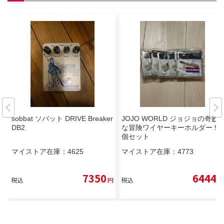
sobbat ソバット DRIVE Breaker
JOJO WORLD ジョジョの奇妙
DB2
な冒険ワイヤーキーホルダー 9
個セット
マイストア在庫：
4625
マイストア在庫：
4773
7350
6444
税込
円
税込
円