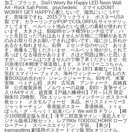
加工 - ブラック。Don't Worry Be Happy LED Neon Wall
Art - Rock Salt Prints。psychedelic スマイルDONT
WORRY GET HAPPY心配しないで、陽気にいこう‼️で
す。意味深ですね。2015ブラックライト ポスターUSA
製 です。カラーリングがPOPでCOLORFULサイケデリッ
クしてます。ベルベット地みたいな感じの素材が使われて
います。大きさは、額縦88センチ横59センチ位です。パ
ッと見目立った汚れはありませんが古物にご理解がある方
のみお取り引きお願いできれば幸いです。端に少し折れが
あるかも知れません。右側 ２センチ位のやぶけ ありま
す。画像をご覧くださいませ。ベルベット地が少しとれて
黒っぽくなる場合があります。さほど問題は無いと思いま
すが…フレームはつきませんので御了承くださいませ。佐
川急便/日本郵便で発送致します。スマイリーニコちゃん
スマイル。ヴィンテージ オリジナル 1971 素敵な一日を
笑顔 スマイリー フェイス。海外ヴィンテージ 《紙もの大
量BOX詰め合わせ》 ジャンクジャーナル。60年代 米軍
実物 ベトナム戦 大判 古写真 アンティーク。高橋真
琴 公式複製原画「ノルウェーの花嫁」刻印・直筆サイン
入りA4サイズ。超貴重【戸越八幡神社】7月～11月 限定
御朱印 29種類。70s エッシャー ヴィンテージ ポスター4
枚セット メタモルフォーゼ 美品。ポリスストーリー3
ジャッキーチェン 香港版ポスター 香港映画。ｚｔｐ
ぼっち・ざ・ろっく！ 結束バンド We will B チラシ。【稀
少100部限定版を含む】滝平二郎直筆サイン・落款入オリ
ジナル版画12枚セット。レア‼️90s TODDSCHORR ローブ
ローアート スペースエイリアン 宇宙。【希少】
trainspotting 劇場用ポスター ドイツ版 90s オリジナル。