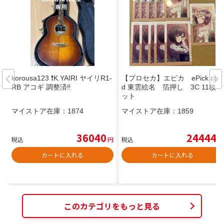
korousa123 ❗️K.YAIRI ヤイリR1-
【プロセカ】エピカ ePick car
RB アコギ 調整済‼️
d 東雲絵名 箔押し 3C 11枚セ
ット
マイストア在庫：
1874
マイストア在庫：
1859
36040
24444
税込
円
税込
円
カートに入れる
カートに入れる
このカテゴリをもっと見る