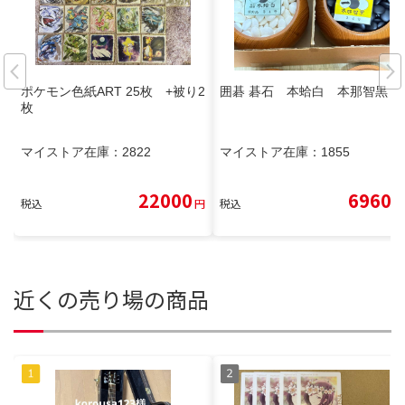
ポケモン色紙ART 25枚 +被り2
囲碁 碁石 本蛤白 本那智黒
枚
マイストア在庫：
2822
マイストア在庫：
1855
22000
6960
税込
円
税込
円
近くの売り場の商品