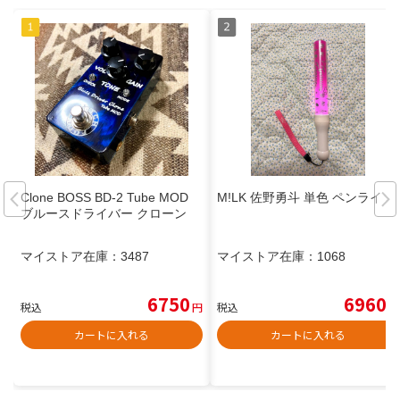
Clone BOSS BD-2 Tube MOD
M!LK 佐野勇斗 単色 ペンライト
ブルースドライバー クローン
マイストア在庫：
3487
マイストア在庫：
1068
6750
6960
税込
円
税込
円
カートに入れる
カートに入れる