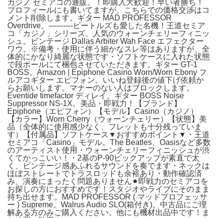
カジノ セミアコの通販。！即購入大歓迎！早い者勝ち！
プロフィールにも書いてますが、こちらでの価格交渉はコ
メント削除します。ギター MAD PROFESSOR
Overdrive。----------ビートルズも愛した名機！王道セミア
コ「カジノ」シリーズ、人気のウォーンチェリーフィニッ
シュ。ビンテージ Dallas Arbiter Wah Face エフェクター
ワウ。※備考・使用に伴う細かなスレ等はありますが、全
体的にかなり綺麗な状態です・ソフトケースに入れた状態
で段ボールにて梱包させていただきます。ギター GT-1
BOSS。Amazon | Epiphone Casino Worn/Worn Ebony フ
ルアコギター エピフォン。いいね登録後の値下げ依頼か
らお願いします。マナーのない人はブロックします。
Eventide timefactor ディレイ。ギター BOSS Noise
Suppressor NS-1X。美品・即戦力！【ブランド】
Epiphone（エピフォン）【モデル】Casino（カジノ）
【カラー】Worn Cherry（ウォーンチェリー）【状態】美
品（全体的に使用感少なく、フレットも十分残っていま
す）【付属品】ソフトケース▼おすすめポイント▼・王道
セミアコ「Casino」モデル。The Beatles、Oasisなど多数
のアーティスト使用・ウォーンチェリーフィニッシュが渋
くてかっこいい！・2基のP-90ピックアップが素直で太
く、ビンテージ感あふれるサウンドを奏でます・ネックは
ほぼストレートでトラスロッドも余裕あり・動作確認済
み、演奏にまったく問題ありません⚫︎即戦力のセミアコを
お探しの方におすすめです！スタジオやライブにそのまま
持ち出せます。MAD PROFESSOR ( マッドプロフェッサ
ー ) Supreme。Walrus Audio SLO(箱付き)。中古品にご理
解ある方のみご購入ください。他にも機材出品中です！ま