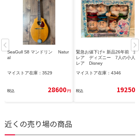
SeaGull S8 マンドリン Natur
緊急お値下げ⭐️ 新品26年前 激
al
レア ディズニー 7人の小人
レア Disney
マイストア在庫：
3529
マイストア在庫：
4346
28600
19250
税込
円
税込
円
近くの売り場の商品