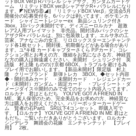
ッドBOX Ver.β Rパラレル シャアザク。ガンダムカードゲ
ーム リミテッドBOX ver.βシャアザクR+ パラレルになり
ます。◤NEWS⑧◢|| 「リミテッドBOX Ver.β」交流会5月
開催分の応募受付を。6パックは剥いてます。ポケモンカ
ード シャイニートレジャーex 新品シュリンク付き
3box。10パック未開封です。ディズニーロルカナ 超激
レア2人用プレイマット 非売品。開封済みパックのシャ
アザクR+ パラレルは、別に包装致します。エルサ氷の工
芸家、アナなごみの女王、リロロックスターエンチャンテ
ッド各1枚セット。開封後、初期傷などがある場合があり
ます。ユ*キ様 カードキャプターさくら P.Pカード。コレ
クション用とお考えの方、微細をお気になさる方、神経質
な方の購入は御遠慮ください。未開封 シュリンク付 英
語版 村上隆 もののけ京都 6BOX。トラブルを避ける為
プレイ用でお願いします。【新品未開封】限定版 村上
隆 クリーブランド 新弾トレカ 3BOX。◆セット内容
◆・開封済みカード ・未開封カード ・レジェンドカー
ド（未開封）ガンダム・固定カード ・プレイシート・ダ
メージダイス※開封のみで全てのセット内容入ってます。
ロルカナ 君はともだち YOU'VE GOT A FRIEND IN
ME。素人保管のため、完全美品をお求めの方、神経質な
方は購入をお控えください。ハリーポッターカードゲー
ム 賢者の石Part1 SR以下4コンセット。即購入可で
す。【ロルカナ】 YOU'VE GOT A FRIEND IN ME 君はと
もだち。ご覧いただきありがとうございます。ロルカナ
シンデレラ 舞踏会の花嫁 エンチャンテッド 【プレイ
用】 2枚。