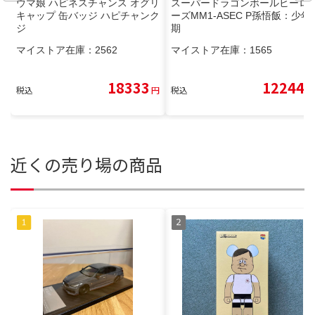
ウマ娘 ハピネスチャンス オグリ
スーパードラゴンボールヒーロ
キャップ 缶バッジ ハピチャンク
ーズMM1-ASEC P孫悟飯：少年
ジ
期
マイストア在庫：
2562
マイストア在庫：
1565
18333
12244
税込
円
税込
円
近くの売り場の商品