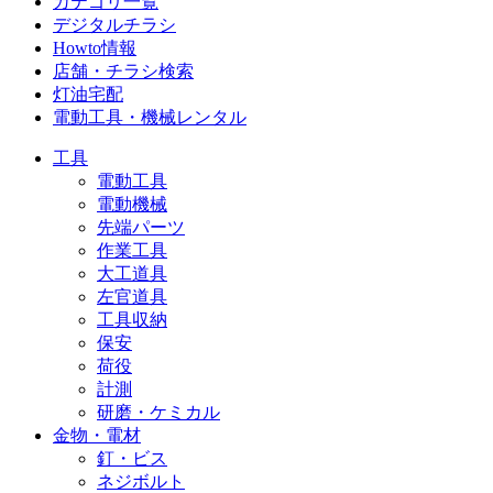
カテゴリ一覧
デジタルチラシ
Howto情報
店舗・チラシ検索
灯油宅配
電動工具・機械レンタル
工具
電動工具
電動機械
先端パーツ
作業工具
大工道具
左官道具
工具収納
保安
荷役
計測
研磨・ケミカル
金物・電材
釘・ビス
ネジボルト