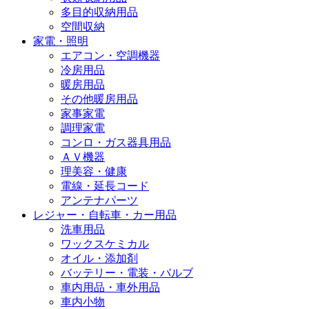
多目的収納用品
空間収納
家電・照明
エアコン・空調機器
冷房用品
暖房用品
その他暖房用品
家事家電
調理家電
コンロ・ガス器具用品
ＡＶ機器
理美容・健康
電線・延長コード
アンテナパーツ
レジャー・自転車・カー用品
洗車用品
ワックスケミカル
オイル・添加剤
バッテリー・電装・バルブ
車内用品・車外用品
車内小物