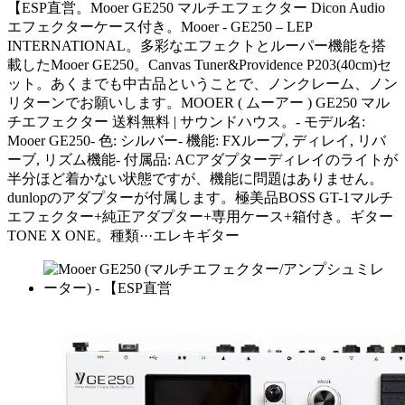
【ESP直営。Mooer GE250 マルチエフェクター Dicon Audio
エフェクターケース付き。Mooer - GE250 – LEP
INTERNATIONAL。多彩なエフェクトとルーパー機能を搭
載したMooer GE250。Canvas Tuner&Providence P203(40cm)セ
ット。あくまでも中古品ということで、ノンクレーム、ノン
リターンでお願いします。MOOER ( ムーアー ) GE250 マル
チエフェクター 送料無料 | サウンドハウス。- モデル名:
Mooer GE250- 色: シルバー- 機能: FXループ, ディレイ, リバ
ーブ, リズム機能- 付属品: ACアダプターディレイのライトが
半分ほど着かない状態ですが、機能に問題はありません。
dunlopのアダプターが付属します。極美品BOSS GT-1マルチ
エフェクター+純正アダプター+専用ケース+箱付き。ギター
TONE X ONE。種類···エレキギター