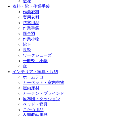
造花
衣料・靴・作業手袋
作業衣料
実用衣料
防寒用品
作業手袋
雨合羽
作業小物
靴下
長靴
ワークシューズ
一般靴、小物
傘
インテリア・家具・収納
ホームデコ
カーペット・室内敷物
屋内床材
カーテン・ブラインド
座布団・クッション
ベッド・寝具
こたつ用品
衣類収納用品