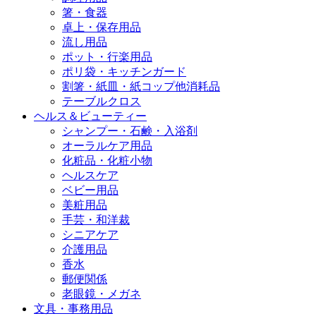
箸・食器
卓上・保存用品
流し用品
ポット・行楽用品
ポリ袋・キッチンガード
割箸・紙皿・紙コップ他消耗品
テーブルクロス
ヘルス＆ビューティー
シャンプー・石鹸・入浴剤
オーラルケア用品
化粧品・化粧小物
ヘルスケア
ベビー用品
美粧用品
手芸・和洋裁
シニアケア
介護用品
香水
郵便関係
老眼鏡・メガネ
文具・事務用品