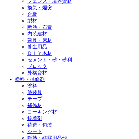
フェンス・境界資材
換気・煙突
合板
製材
断熱・石膏
内装建材
建具・床材
養生用品
ＤＩＹ木材
セメント・砂・砂利
ブロック
外構資材
塗料・補修剤
塗料
塗装具
テープ
補修材
コーキング材
接着剤
荷造・包装
シート
断熱・結露用品他