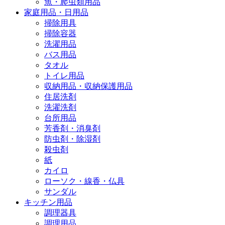
魚・爬虫類用品
家庭用品・日用品
掃除用具
掃除容器
洗濯用品
バス用品
タオル
トイレ用品
収納用品・収納保護用品
住居洗剤
洗濯洗剤
台所用品
芳香剤・消臭剤
防虫剤・除湿剤
殺虫剤
紙
カイロ
ローソク・線香・仏具
サンダル
キッチン用品
調理器具
調理用品