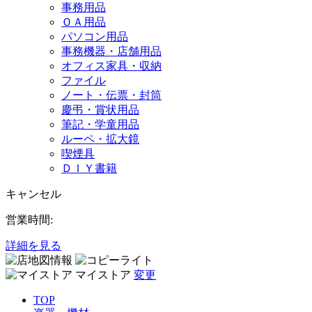
事務用品
ＯＡ用品
パソコン用品
事務機器・店舗用品
オフィス家具・収納
ファイル
ノート・伝票・封筒
慶弔・賞状用品
筆記・学童用品
ルーペ・拡大鏡
喫煙具
ＤＩＹ書籍
キャンセル
営業時間:
詳細を見る
マイストア
変更
TOP