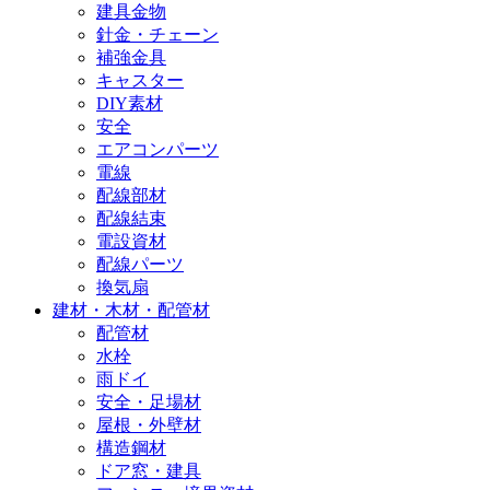
建具金物
針金・チェーン
補強金具
キャスター
DIY素材
安全
エアコンパーツ
電線
配線部材
配線結束
電設資材
配線パーツ
換気扇
建材・木材・配管材
配管材
水栓
雨ドイ
安全・足場材
屋根・外壁材
構造鋼材
ドア窓・建具