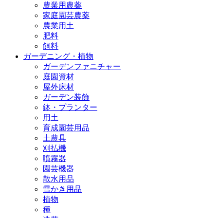
農業用農薬
家庭園芸農薬
農業用土
肥料
飼料
ガーデニング・植物
ガーデンファニチャー
庭園資材
屋外床材
ガーデン装飾
鉢・プランター
用土
育成園芸用品
土農具
刈払機
噴霧器
園芸機器
散水用品
雪かき用品
植物
種