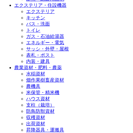
エクステリア・住設機器
エクステリア
キッチン
バス・洗面
トイレ
ガス・石油給湯器
エネルギー・電気
サッシ・外壁・屋根
表札・ポスト
内装・建具
農業資材・肥料・農薬
水稲資材
畑作果樹畜産資材
農機具
米保管・精米機
ハウス資材
支柱（栽培）
防鳥防獣資材
収穫資材
出荷資材
昇降器具・運搬具