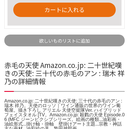
カートに入れる
欲しいものリストに追加
赤毛の天使 Amazon.co.jp: 二十世紀嘆
きの天使: 三十代の赤毛のアン : 瑞木 祥
乃の詳細情報
Amazon.co.jp: 二十世紀嘆きの天使: 三十代の赤毛のアン :
瑞木 祥乃。天使のロッソ｜ワイン通販の世界のワイン葡
萄屋。描き下ろし アリエル 天使空挺隊Ver. ハイブリッド
フェイスタオル [TV。Amazon.co.jp: 殺戮の天使 Episode.0
6 (MFC ジーンピクシブシリーズ。絵画の種類...油彩画・
油絵形式...掛け軸・掛軸 壁掛けアート主題...宗教・神話
主な画材...油彩絵の具 贄田越郎画