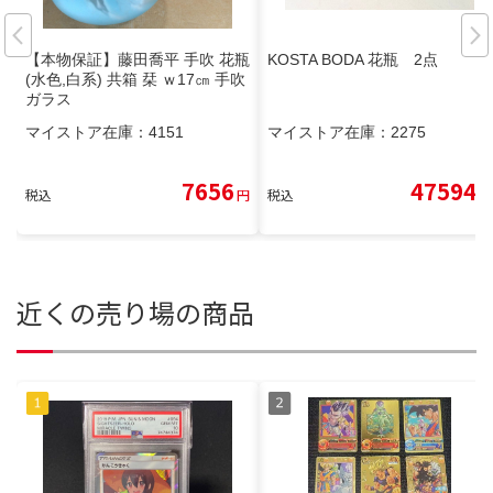
【本物保証】藤田喬平 手吹 花瓶
KOSTA BODA 花瓶 2点
(水色,白系) 共箱 栞 ｗ17㎝ 手吹
ガラス
マイストア在庫：
4151
マイストア在庫：
2275
7656
47594
税込
円
税込
円
近くの売り場の商品