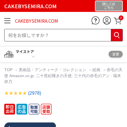
詳しくは
CAKEBYSEMIRA.COM
こちら
0
CAKEBYSEMIRA.COM
マイストア
変更
TOP
美術品・アンティーク・コレクション
絵画
赤毛の天
使 Amazon.co.jp: 二十世紀嘆きの天使: 三十代の赤毛のアン : 瑞木
祥乃
(2978)