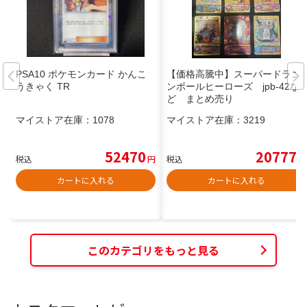
PSA10 ポケモンカード かんこ
【価格高騰中】スーパードラゴ
うきゃく TR
ンボールヒーローズ jpb-42な
ど まとめ売り
マイストア在庫：
1078
マイストア在庫：
3219
52470
20777
税込
円
税込
円
カートに入れる
カートに入れる
このカテゴリをもっと見る