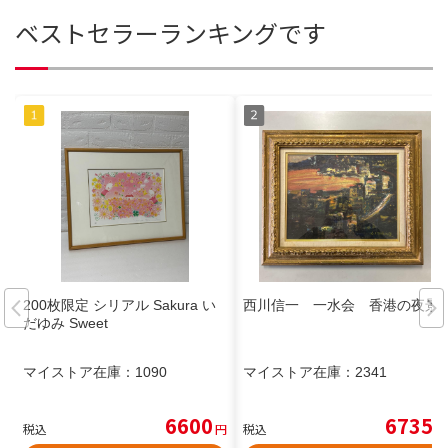
ベストセラーランキングです
200枚限定 シリアル Sakura い
西川信一 一水会 香港の夜景
だゆみ Sweet
マイストア在庫：
1090
マイストア在庫：
2341
6600
6735
税込
円
税込
円