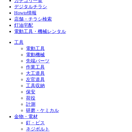
カテゴリ一覧
デジタルチラシ
Howto情報
店舗・チラシ検索
灯油宅配
電動工具・機械レンタル
工具
電動工具
電動機械
先端パーツ
作業工具
大工道具
左官道具
工具収納
保安
荷役
計測
研磨・ケミカル
金物・電材
釘・ビス
ネジボルト