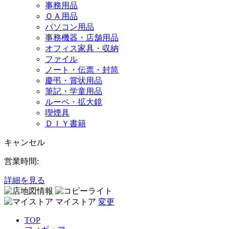
事務用品
ＯＡ用品
パソコン用品
事務機器・店舗用品
オフィス家具・収納
ファイル
ノート・伝票・封筒
慶弔・賞状用品
筆記・学童用品
ルーペ・拡大鏡
喫煙具
ＤＩＹ書籍
キャンセル
営業時間:
詳細を見る
マイストア
変更
TOP