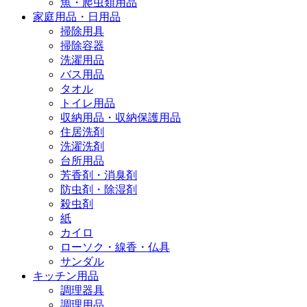
魚・爬虫類用品
家庭用品・日用品
掃除用具
掃除容器
洗濯用品
バス用品
タオル
トイレ用品
収納用品・収納保護用品
住居洗剤
洗濯洗剤
台所用品
芳香剤・消臭剤
防虫剤・除湿剤
殺虫剤
紙
カイロ
ローソク・線香・仏具
サンダル
キッチン用品
調理器具
調理用品