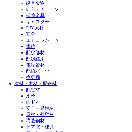
建具金物
針金・チェーン
補強金具
キャスター
DIY素材
安全
エアコンパーツ
電線
配線部材
配線結束
電設資材
配線パーツ
換気扇
建材・木材・配管材
配管材
水栓
雨ドイ
安全・足場材
屋根・外壁材
構造鋼材
ドア窓・建具