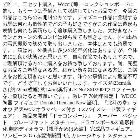
で唯一、二セット購入。Wdccで唯一コレクションボードに
飾り、もう一つは予備として収納していたお品です。今回の
出品はこちらの未開封の方です。ディズニー作品に登場する
お馬は何れも個性的でどの子も好きですがこの作品は造形も
表情も何れも素晴らしく追加購入致しました。大好きなム－
ランとカ－ンの名コンビは幾ら見ても飽きません。(^-^)出品
の写真撮影で初めて取り出しました。本体はとても綺麗で
す。、箱は内、外側共に多少の経年劣化はありますが、全体
的には良い状態だと思います。自宅保管でもありますので、
ご理解頂ける方のご購入をお待ち致しております。尚、完璧
なお品をご希望なさる方、細かい所を気になさる方は、ご購
入をお控え頂きたいと思います。昨今の事情により返品不可
です。どうぞ宜しくお願いいたします。サイズ:約23cm(高
さ) 約22cm(横幅) 約14cm(奥行)L.E.No1861/2000プロフィール
をご覧頂けると有難いです。。激レア 70周年限定 】 WDCC
陶器 フィギュア Donald Then and Now 証明。『北斗の拳』ラ
オウ 昇天ver.ジオラマベース付き（スパイスシード製フィギ
ュア）。新品未開封『ドラコンボール』 スーパー ベジッ
ト ガレージキット スタチュー。ドラゴンボールZ 造形神
化 劇的ディオラマ【親子かめはめ波】 完成品フィギュア。
ワンピース G5 赤髪海賊団 9点 ガレージキット スタチュー