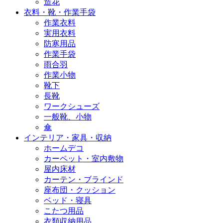
造花
衣料・靴・作業手袋
作業衣料
実用衣料
防寒用品
作業手袋
雨合羽
作業小物
靴下
長靴
ワークシューズ
一般靴、小物
傘
インテリア・家具・収納
ホームデコ
カーペット・室内敷物
屋内床材
カーテン・ブラインド
座布団・クッション
ベッド・寝具
こたつ用品
衣類収納用品