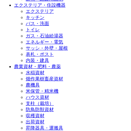
エクステリア・住設機器
エクステリア
キッチン
バス・洗面
トイレ
ガス・石油給湯器
エネルギー・電気
サッシ・外壁・屋根
表札・ポスト
内装・建具
農業資材・肥料・農薬
水稲資材
畑作果樹畜産資材
農機具
米保管・精米機
ハウス資材
支柱（栽培）
防鳥防獣資材
収穫資材
出荷資材
昇降器具・運搬具