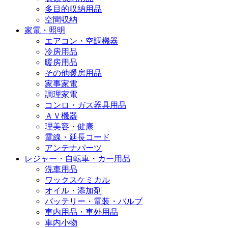
多目的収納用品
空間収納
家電・照明
エアコン・空調機器
冷房用品
暖房用品
その他暖房用品
家事家電
調理家電
コンロ・ガス器具用品
ＡＶ機器
理美容・健康
電線・延長コード
アンテナパーツ
レジャー・自転車・カー用品
洗車用品
ワックスケミカル
オイル・添加剤
バッテリー・電装・バルブ
車内用品・車外用品
車内小物