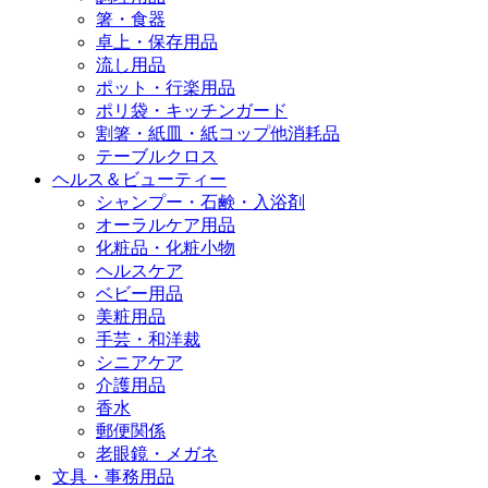
箸・食器
卓上・保存用品
流し用品
ポット・行楽用品
ポリ袋・キッチンガード
割箸・紙皿・紙コップ他消耗品
テーブルクロス
ヘルス＆ビューティー
シャンプー・石鹸・入浴剤
オーラルケア用品
化粧品・化粧小物
ヘルスケア
ベビー用品
美粧用品
手芸・和洋裁
シニアケア
介護用品
香水
郵便関係
老眼鏡・メガネ
文具・事務用品