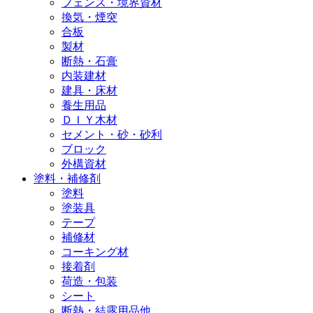
フェンス・境界資材
換気・煙突
合板
製材
断熱・石膏
内装建材
建具・床材
養生用品
ＤＩＹ木材
セメント・砂・砂利
ブロック
外構資材
塗料・補修剤
塗料
塗装具
テープ
補修材
コーキング材
接着剤
荷造・包装
シート
断熱・結露用品他