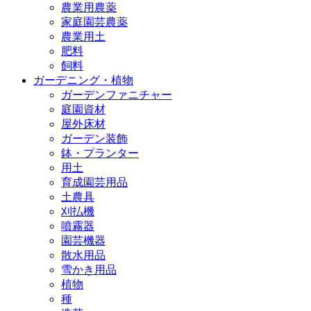
農業用農薬
家庭園芸農薬
農業用土
肥料
飼料
ガーデニング・植物
ガーデンファニチャー
庭園資材
屋外床材
ガーデン装飾
鉢・プランター
用土
育成園芸用品
土農具
刈払機
噴霧器
園芸機器
散水用品
雪かき用品
植物
種