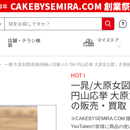
CAKEBYSEMIRA.COM 創業祭
周年
マイストア
店舗・チラシ検
索
一晁/大原女図/茶屋/掛軸☆宝船☆Z-784 円山応挙 大原女之図｜
HOT !
一晁/大原女図
円山応挙 大
の販売・買取
※CAKEBYSEMIRA.COM
YouTuberの皆様に商品