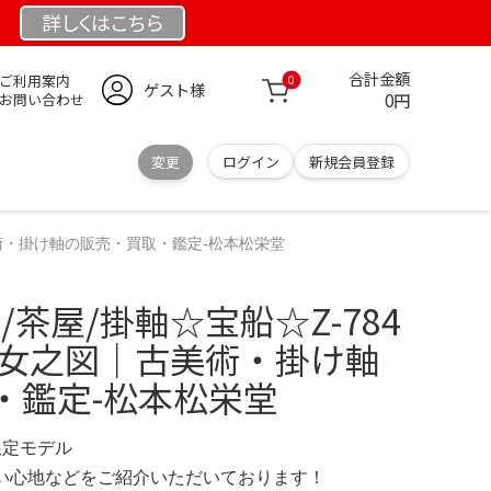
詳しくは
こちら
合計金額
ご利用案内
0
ゲスト様
0円
お問い合わせ
変更
ログイン
新規会員登録
古美術・掛け軸の販売・買取・鑑定-松本松栄堂
/茶屋/掛軸☆宝船☆Z-784
原女之図｜古美術・掛け軸
・鑑定-松本松栄堂
 限定モデル
の使い心地などをご紹介いただいております！