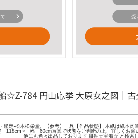
いて
受
る
船☆Z-784 円山応挙 大原女之図
鑑定-松本松栄堂。【参考】一晁【作品状態】 本紙は紙本肉筆です
× 幅 60cm写真で状態をご判断の上、宜しくお願い致
 他にも色々出品しております 掛軸☆宝船☆ と検索して