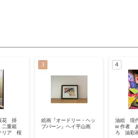
桜花 掛
絵画『オードリー・ヘッ
油絵 現代
 二重箱
プバーン』ヘイ平山画
w 作者 
テリア 桜
ろ 油彩