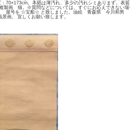
サイズ：70×173cm。本紙は薄汚れ、多少の汚れシミあります
山又造 複製画 猫。※質問などについては、すぐにお応えできな
号を ☆宝船☆ と致しました。油絵 青森県 今川和男 
風景画。 宜しくお願い致します。