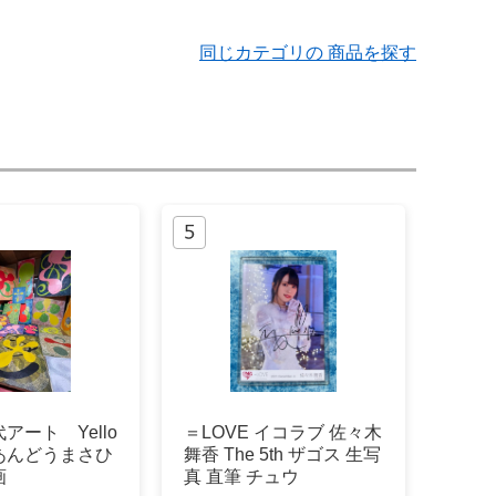
同じカテゴリの 商品を探す
アート Yello
＝LOVE イコラブ 佐々木
あんどうまさひ
舞香 The 5th ザゴス 生写
画
真 直筆 チュウ