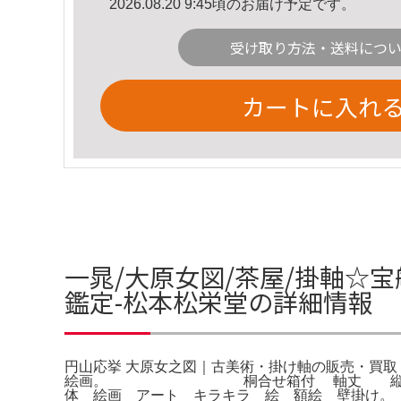
2026.08.20 9:45頃のお届け予定です。
受け取り方法・送料につ
カートに入れ
一晁/大原女図/茶屋/掛軸☆宝
鑑定-松本松栄堂の詳細情報
円山応挙 大原女之図｜古美術・掛け軸の販売・買取・
絵画。 桐合せ箱付 軸丈 縦 118cm 
体 絵画 アート キラキラ 絵 額絵 壁掛け。