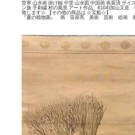
世寧 山水画 掛け軸 中堂 山水図 中国画 表装済 
ン族 手刺繍 村の風景 アート作品。6104)加
致します☆ 【その他の商品は ☆宝船☆】 屋
『夏の植物園』 画 笹原亮 美術 芸術 絵画 