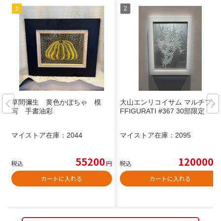
草間彌生 黄色かぼちゃ 模
大山エンリコイサム マルチプル
写 手書油彩
FFIGURATI #367 30部限定
マイストア在庫：
2044
マイストア在庫：
2095
55200
120000
税込
円
税込
円
カートに入れる
カートに入れる