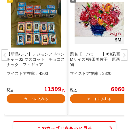
【新品•レア】デジモンアドベン
題名【 バラ 】◾️油彩画 S
チャー02 マスコット チョコス
Mサイズ◾️兼田美佐子 原画 本
ナック フィギュア
物
マイストア在庫：
4303
マイストア在庫：
3820
11599
6960
税込
円
税込
円
カートに入れる
カートに入れる
このカテゴリをもっと見る