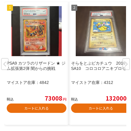
PSA9 カツラのリザードン ★ ジ
そらをとぶピカチュウ 2016 P
ム拡張第2弾 闇からの挑戦
SA10 コロコロアニキプロモ
マイストア在庫：
4842
マイストア在庫：
4312
73008
132000
税込
円
税込
円
カートに入れる
カートに入れる