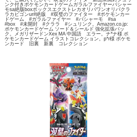
ンク付きポケモンカードゲームガラルファイヤーバシャー
モsa絶版boxボックスエクストレカオリパワンオリパクラ
ラカビゴンur#絶版 #双璧のファイター #ポケモンカー
ドゲーム #ガラルファイヤー #バシャーモ #sa
#box #未開封 #クララ #シュリンク。Amazon.co.jp:
ポケモンカードゲーム ソード＆シールド 強化拡張パッ
ク。メガリザードンXex MA 中国語 エラー。ナ*ナ様 ポ
ケモンカードゲーム イラストコレクション。p*r様 ポケモ
ンカード 旧裏 新裏 コレクション