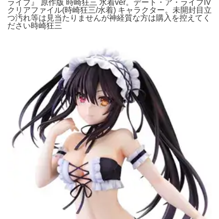
ライブ』 原作版 時崎狂三 水着ver。デート・ア・ライブIV
クリアファイル(時崎狂三/水着) キャラクター。未開封目立
つ汚れ等は見当たりませんが神経質な方は購入を控えてく
ださい時崎狂三