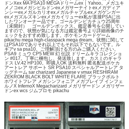
ドンXex MA PSA10 MEGAドリームex｜Yahoo。メガユキ
メノコexメガシビルドンexメガサーナイトexメガディア
ンシーexメガルカリオexメガルチャブルexメガゲンガー
exメガズルズキンexメガカイリューex私が直接PSAに出
したワンオーナー品です。ゴールデンピカチュウ25周年
（未開封） ゴールデンボックス。鑑定番号を公開してい
ますので、状態が気になる方は鑑定番号より詳細画像のチ
ェックをおすすめ致します。ポケモンカードゲーム
pikachu mega high-classpack mega dream。状態に関して
はPSA10でありそれ以上でもそれ以下でもないです。ル
ギアv sa psa10。ご理解頂ける方のみご購入ください。
PSA9 ミュウ CP5 MEW 幻 伝説 ドリームキラコレクショ
ン #017。丁寧に梱包し、発送致します。カスミのギャラ
ドス LV.42 HP100。即購入OK 送料無料 匿名配送ポケカ
アートレア サポート SR PSA10 スペシャルアートレア タ
ッグチーム sar charizard Japanese v vmax RESHIRAM
ZEKROM BLACK BOLT WHITE FLARE ブラックボルト
ホワイトフレア メガシンフォニア メガブレイブ インフェ
ルノX InfernoX Megacharizard メガリザードン メガリザー
ドンex wcs ジムプロモ pikachu