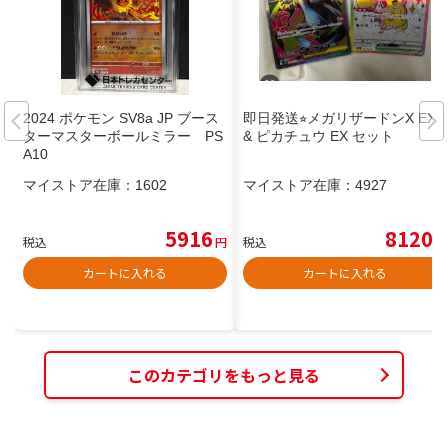
2024 ポケモン SV8a JP ブース
即日発送⭐︎メガリザードンX EX
ターマスターボールミラー PS
& ピカチュウ EX セット
A10
マイストア在庫：
1602
マイストア在庫：
4927
5916
8120
税込
円
税込
円
カートに入れる
カートに入れる
このカテゴリをもっと見る