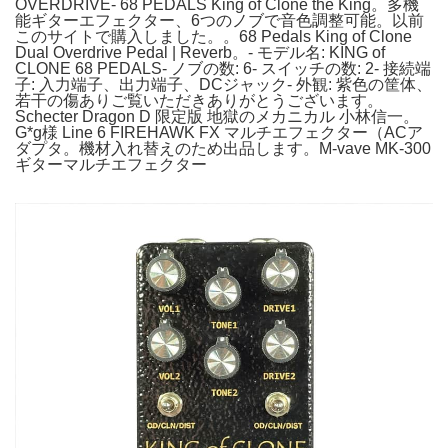
OVERDRIVE- 68 PEDALS King of Clone the King。多機
能ギターエフェクター、6つのノブで音色調整可能。以前
このサイトで購入しました。。68 Pedals King of Clone
Dual Overdrive Pedal | Reverb。- モデル名: KING of
CLONE 68 PEDALS- ノブの数: 6- スイッチの数: 2- 接続端
子: 入力端子、出力端子、DCジャック- 外観: 紫色の筐体、
若干の傷ありご覧いただきありがとうございます。
Schecter Dragon D 限定版 地獄のメカニカル 小林信一。
G*g様 Line 6 FIREHAWK FX マルチエフェクター（ACア
ダプタ。機材入れ替えのため出品します。M-vave MK-300
ギターマルチエフェクター