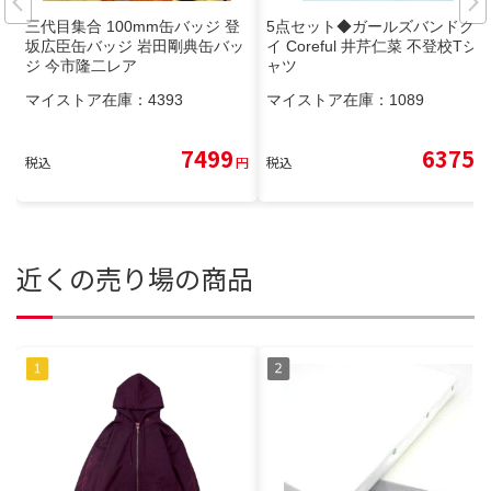
三代目集合 100mm缶バッジ 登
5点セット◆ガールズバンドクラ
坂広臣缶バッジ 岩田剛典缶バッ
イ Coreful 井芹仁菜 不登校Tシ
ジ 今市隆二レア
ャツ
マイストア在庫：
4393
マイストア在庫：
1089
7499
6375
税込
円
税込
円
近くの売り場の商品