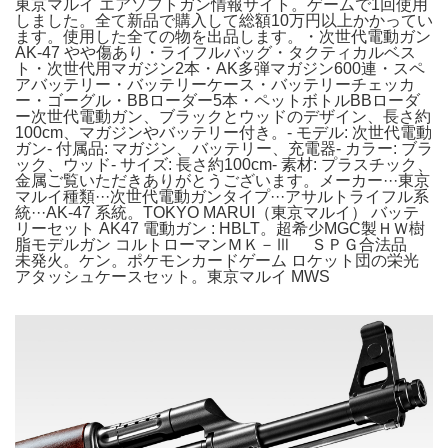
東京マルイ エアソフトガン情報サイト。ゲームで1回使用
しました。全て新品で購入して総額10万円以上かかってい
ます。使用した全ての物を出品します。・次世代電動ガン
AK-47 やや傷あり・ライフルバッグ・タクティカルベス
ト・次世代用マガジン2本・AK多弾マガジン600連・スペ
アバッテリー・バッテリーケース・バッテリーチェッカ
ー・ゴーグル・BBローダー5本・ペットボトルBBローダ
ー次世代電動ガン、ブラックとウッドのデザイン、長さ約
100cm、マガジンやバッテリー付き。- モデル: 次世代電動
ガン- 付属品: マガジン、バッテリー、充電器- カラー: ブラ
ック、ウッド- サイズ: 長さ約100cm- 素材: プラスチック、
金属ご覧いただきありがとうございます。メーカー···東京
マルイ種類···次世代電動ガンタイプ···アサルトライフル系
統···AK-47 系統。TOKYO MARUI（東京マルイ） バッテ
リーセット AK47 電動ガン : HBLT。超希少MGC製ＨＷ樹
脂モデルガン コルトローマンＭＫ－Ⅲ ＳＰＧ合法品
未発火。ケン。ポケモンカードゲーム ロケット団の栄光
アタッシュケースセット。東京マルイ MWS