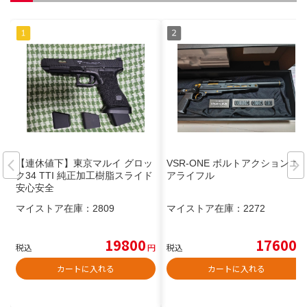
【連休値下】東京マルイ グロッ
VSR-ONE ボルトアクションエ
ク34 TTI 純正加工樹脂スライド
アライフル
安心安全
マイストア在庫：
2809
マイストア在庫：
2272
19800
17600
税込
円
税込
円
カートに入れる
カートに入れる