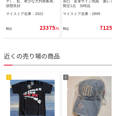
ヤ）、虹、希少な大判画集画、
辰巳 直筆サイン色紙 激レア
状態良好
限定1点 当時品
マイストア在庫：
2922
マイストア在庫：
2899
23375
7125
税込
円
税込
円
近くの売り場の商品