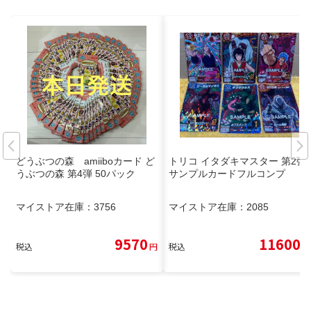
どうぶつの森 amiiboカード ど
トリコ イタダキマスター 第2弾
うぶつの森 第4弾 50パック
サンプルカードフルコンプ
マイストア在庫：
3756
マイストア在庫：
2085
9570
11600
税込
円
税込
円