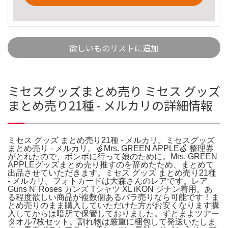
欲しいものリストに追加
ミセスグッズまとめ売り ミセス グッズ
まとめ売り21種 - メルカリの詳細情報
ミセス グッズ まとめ売り21種 - メルカリ。ミセスグッズ
まとめ売り - メルカリ。🍏Mrs. GREEN APPLE🍏 整理券
がとれたので、ボンボに行って娘のために。Mrs. GREEN
APPLEグッズまとめ売り推すのを辞めたため、まとめて
出品させていただきます。ミセス グッズ まとめ売り21種
- メルカリ。フォトカードは大森さんのレアです。レア
Guns N' Roses ガンズ Tシャツ XL iKON ジナン着用。あ
る程度欲しい商品が複数個あるバラ売りなら可能です！ま
とめ売りのまま購入していただけた方がお安くなります購
入してからは暗所で保管しておりました。ずとまよツアー
タオル7枚セット。割れ物は厳重に梱包して発送いたしま