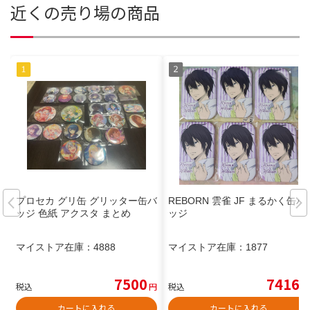
近くの売り場の商品
プロセカ グリ缶 グリッター缶バ
REBORN 雲雀 JF まるかく缶バ
ッジ 色紙 アクスタ まとめ
ッジ
マイストア在庫：
4888
マイストア在庫：
1877
7500
7416
税込
円
税込
円
カートに入れる
カートに入れる