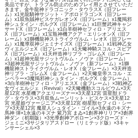
美品ですが、トラブル防止のためプレイ用とさせていただ
きます。金牛龍神ドラゴニック・タウラスX（旧フレー
ム）x1光龍騎神サジット・アポロドラゴンX（旧フレー
ム）x1双魚賊神ピスケガレオンX（旧フレーム）x1魔羯邪
神シュタイン・ボルグX（旧フレーム）x1巨蟹武神キャン
サードX（旧フレーム）x1白羊樹神セフィロ・アリエス
X（旧フレーム）x1宝瓶神機アクア・エリシオンX（旧フ
レーム）x1獅機龍神ストライクヴルム・レオX（旧フレー
ム）x1魔導双神ジェミナイズX（旧フレーム）x1戦神乙女
ヴィエルジェX（旧フレーム）x1天蠍神騎スコル・スピア
X（旧フレーム）x1天秤造神リブラ・ゴレムX（旧フレー
ム）x1超神光龍サジットヴルム・ノヴァ（旧フレーム）
×3超神光龍サジットヴルム・ノヴァ（新フレーム）×1獅
機龍神ストライクヴルム・レオX（金フレーム）×3天秤造
神リブラ・ゴレムX（金フレーム）×2天蠍皇帝スコル・エ
ンペラー×3魔羯邪神シュタイン・ボルグX（金フレーム）
×3白羊樹神セフィロ・アリエスX（金フレーム）×3戦神乙
女ヴィエルジェ（Revival）×2天蠍機動スコルビウム×3天
星12宮 水星機アクエリーズナー×3天星12宮 雷星獣ドラ
グ・タウラス×3月双魚ムーンリット・ピスケス×3天星12
宮 光星姫ヴァージニア×3天星12宮 樹星獣セフィロ・シー
プ×3天星12宮 魔星人シュタイン・ゴイル×3永遠のキズナ
馬神 弾×1永遠のキズナ 紫乃宮 まゐ×1創界神リリア×3創界
神ダン（初期版）×3光導創神アポローン×3クローズド・
ジェミニ×3サジタリアスドロー（リミテッド版）×3キャ
ンサーシェル×3