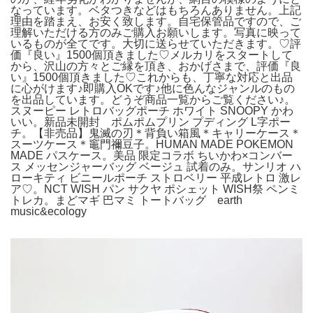
なっています。ベタつきなどはもちろんありません。上記
理由を踏まえ、お安く致します。自宅保管品ですので、ご
理解いただける方のみご購入お願いします。写真に映って
いるものが全てです。大切に送らせていただきます。♡評
価『良い』1500個頂きました♡メルカリをスタートして
から、沢山の方々とご縁を頂き、おかげさまで、評価『良
い』1500個頂きました♡これからも、丁寧な対応と出品
に心がけます♪即購入OKです♪他に色んなジャンルのもの
を出品しています。どうぞ商品一覧からご覧ください♪。
スヌーピー レトロバッグポーチ ホワイト SNOOPY かわ
いい。新品未開封 ポムポムプリン プディング L字ポー
チ。【非売品】鬼滅の刃＊背負い箱風＊キャリーケース＊
スーツケース＊竈門禰豆子。HUMAN MADE POKEMON
MADE パスケース。美品 限定コラボ ちいかわ×コンバー
ス メッセンジャーバッグ ベージュ 試着のみ。サンリオ ハ
ローキティ ビニールポーチ ストロベリー 平成レトロ 激レ
ア♡。NCT WISH パン サクヤ ポシェット WISH祭 ペンミ
トレカ。まどマギ 巴マミ トートバッグ earth
music&ecology