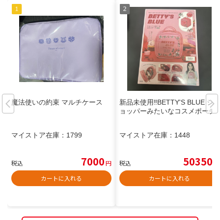
魔法使いの約束 マルチケース
新品未使用‼︎BETTY'S BLUE シ
ョッパーみたいなコスメポーチ
マイストア在庫：
1799
マイストア在庫：
1448
7000
50350
税込
円
税込
円
カートに入れる
カートに入れる