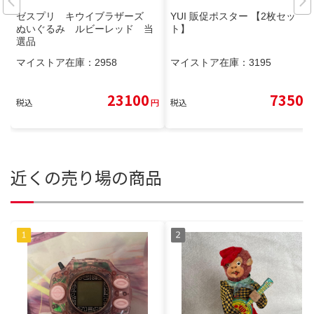
ゼスプリ キウイブラザーズ
YUI 販促ポスター 【2枚セッ
ぬいぐるみ ルビーレッド 当
ト】
選品
マイストア在庫：
2958
マイストア在庫：
3195
23100
7350
税込
円
税込
円
近くの売り場の商品