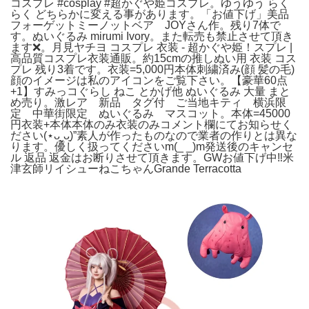
コスプレ #cosplay #超かぐや姫コスプレ。ゆうゆう らく
らく どちらかに変える事があります。「お値下げ」美品
フォーゲットミーノットベア JOYさん作。残り7体で
す。ぬいぐるみ mirumi Ivory。また転売も禁止させて頂き
ます❌。月見ヤチヨ コスプレ 衣装 - 超かぐや姫！スプレ |
高品質コスプレ衣装通販。約15cmの推しぬい用 衣装 コス
プレ 残り3着です。衣装=5,000円本体刺繍済み(顔 髪の毛)
顔のイメージは私のアイコンをご覧下さい。【豪華60点
+1】すみっコぐらし ねこ とかげ他 ぬいぐるみ 大量 まと
め売り。激レア 新品 タグ付 ご当地キティ 横浜限
定 中華街限定 ぬいぐるみ マスコット。本体=45000
円衣装+本体本体のみ衣装のみコメント欄にてお知らせく
ださい(⋆ᴗ͈ˬᴗ͈)”素人が作ったものなので業者の作りとは異な
ります。優しく扱ってくださいm(_ _)m発送後のキャンセ
ル 返品 返金はお断りさせて頂きます。GWお値下げ中‼️米
津玄師リイシューねこちゃんGrande Terracotta