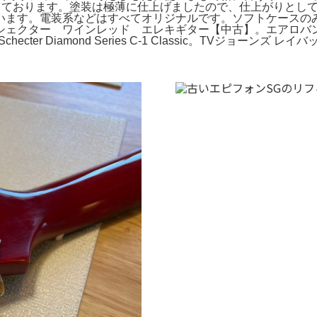
ております。塗装は極薄に仕上げましたので、仕上がりとしてはUS
装系などはすべてオリジナルです。ソフトケースのみが付属します。。Ep
stro。Schecter シェクター ワインレッド エレキギター【中古】。
ter Diamond Series C-1 Classic。TVジョーン