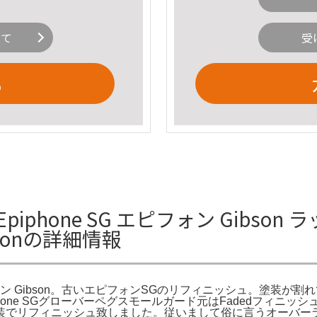
いて
受
る
phone SG エピフォン Gibso
ibsonの詳細情報
ォン Gibson。古いエピフォンSGのリフィニッシュ。塗装が割れてて、
finish with。Epiphone SGグローバーペグスモールガード元はF
装でリフィニッシュ致しました。従いまして俗に言うオーバー