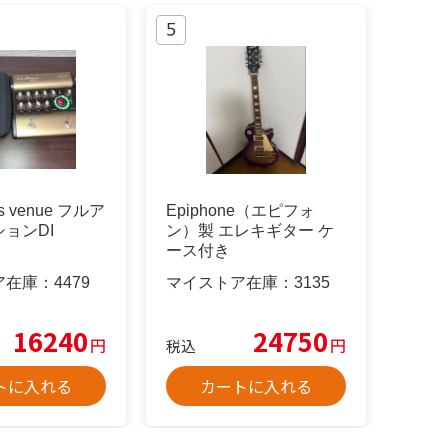
gs venue フルア
Epiphone（エピフォ
ョンDI
ン）製 エレキギター ケ
ース付き
ア在庫：
4479
マイストア在庫：
3135
16240
24750
円
円
税込
トに入れる
カートに入れる