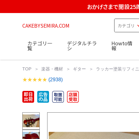
おかげさまで開設25
CAKEBYSEMIRA.COM
カテゴリ一
デジタルチラ
Howto情
覧
シ
報
TOP
楽器・機材
ギター
ラッカー塗装リフィニッシュ
(2938)