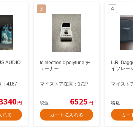
S AUDIO
tc electronic polytune チ
L.R. Bag
ューナー
イソレーシ
庫：
4187
マイストア在庫：
1727
マイスト
3340
6525
円
円
税込
税込
入れる
カートに入れる
カー