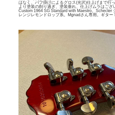
はなく、バフ掛けによるグロス(光沢)仕上げまで行っ
より塗装の削り過ぎ、塗装垂れ、仕上げムラはございます。電
Custom 1964 SG Standard with Mae
レンジレモンドロップ系。Mgnadさん専用。ギター Schec