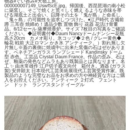
物器#ぐい呑み#大嶺工房。
000000007149_UswfScE.jpg。帰国後、西琵琶湖の南小松
に築窯し、そこで焼くと荒々しく燃え るような赤味を帯
びる湖底土と出会い、以降その土を「鬼が島」と命名し、
「鬼ヶ島」の可能性を追求しつづけた。♦江戸時代 古備前
蹲 三耳壺 焼締め！遺品少数 置物 飾り 花器 花活け骨董
品。6/12セール 薩摩焼香炉。サイズ 7枚目の写真をご確認
ください。◆証明書付◆Daum Nancyドームナンシー花瓶
高さ20cm カメオ彫り。氷コップ◆２色 / グレー黄色◆
輪花 戦前 大正ロマン かき氷 アンティーク。）割れ無し欠
片無し※蓋の裏側に焼成中に出来た窯傷の石はぜがありま
す。ベネチアンガラス ランプシェード Kandinsky ドーム
型 赤色。工芸品 Crystal Daum France。作品の歪み、石は
ぜ、釉薬の発色などムラもあり既製品とは異なります。名
工 ✨️ 由水常雄作 江戸切子霰文向付 箱付き。酒器 (ガラス
製) 安井顕太 日本現代工芸美術展現代工芸賞受賞作家。既
製品のような完璧なお品をお求めの方や神経質な方はご購
入をお控えください。アンティーク ２灯式 フェント
ン ドット ランプスタンド イーグル