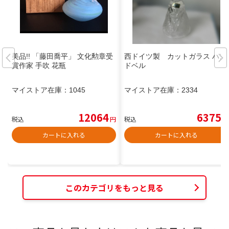
美品!! 「藤田喬平」 文化勲章受
西ドイツ製 カットガラス ハン
賞作家 手吹 花瓶
ドベル
マイストア在庫：
1045
マイストア在庫：
2334
12064
6375
税込
円
税込
円
カートに入れる
カートに入れる
このカテゴリをもっと見る