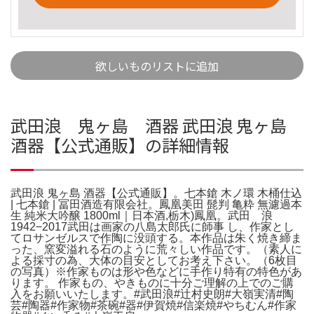
欲しいものリストに追加
武田浪 鬼ヶ島 酒器 武田浪 鬼ヶ島
酒器【公式通販】の詳細情報
武田浪 鬼ヶ島 酒器【公式通販】。七本鎗 木ノ環 木桶仕込
| 七本鎗 | 冨田酒造有限会社。鳳凰美田 髭判 亀粋 無濾過本
生 純米大吟醸 1800ml｜日本酒,栃木)鳳凰。武田 浪
1942−2017武田は画家の八島太郎氏に師事 し、作家とし
てロサンゼルスで作陶に没頭する。本作品は朱く焼き締ま
った、窯変溢れる石のように荒々しい作品です。（素人に
よる採寸の為、大体の目安としてお考え下さい。（6枚目
の写真）※作家ものは形や色などに手作り特有の特色があ
ります。 作家もの、やきものに十分ご理解の上でのご購
入をお願いいたします。#武田浪#辻村史朗#大嶺実清#陶
芸#陶器#作家物#茶碗#器#伊賀焼#信楽焼#やちむん#作家