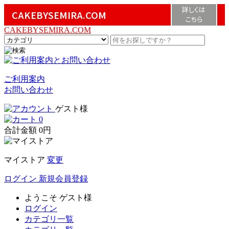
詳しくは
CAKEBYSEMIRA.COM
こちら
CAKEBYSEMIRA.COM
ご利用案内
お問い合わせ
ゲスト様
0
合計金額
0円
マイストア
変更
ログイン
新規会員登録
ようこそ
ゲスト様
ログイン
カテゴリ一覧