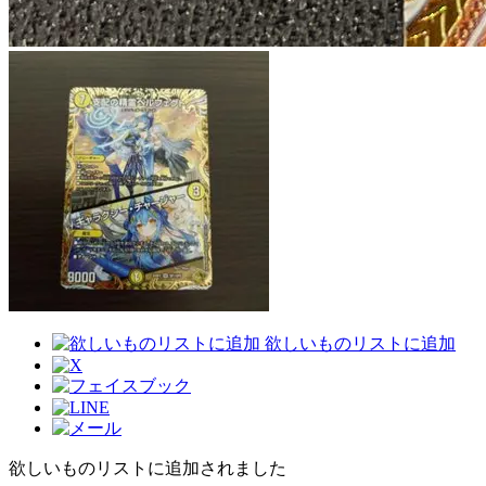
欲しいものリストに追加
欲しいものリストに追加されました