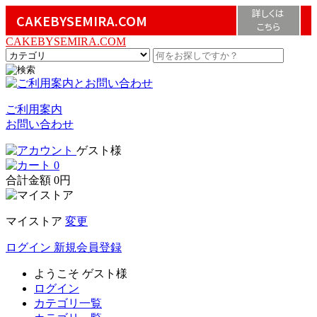
詳しくは
CAKEBYSEMIRA.COM
こちら
CAKEBYSEMIRA.COM
ご利用案内
お問い合わせ
ゲスト様
0
合計金額
0円
マイストア
変更
ログイン
新規会員登録
ようこそ
ゲスト様
ログイン
カテゴリ一覧