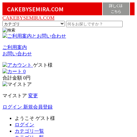
詳しくは
CAKEBYSEMIRA.COM
こちら
CAKEBYSEMIRA.COM
ご利用案内
お問い合わせ
ゲスト様
0
合計金額
0円
マイストア
変更
ログイン
新規会員登録
ようこそ
ゲスト様
ログイン
カテゴリ一覧