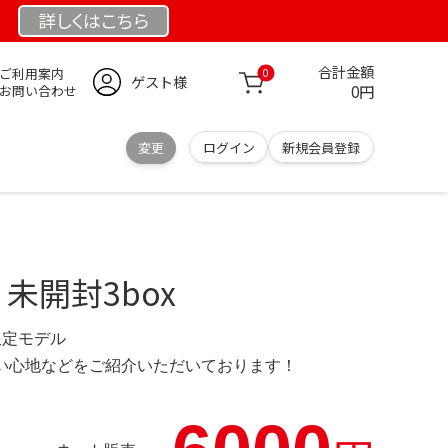
詳しくは
こちら
合計金額
ご利用案内
0
ゲスト様
0円
お問い合わせ
変更
ログイン
新規会員登録
 未開封3box
 限定モデル
の使い心地などをご紹介いただいております！