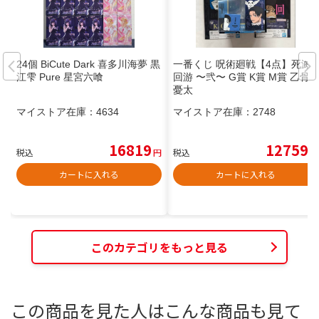
24個 BiCute Dark 喜多川海夢 黒
一番くじ 呪術廻戦【4点】死滅
江雫 Pure 星宮六喰
回游 〜弐〜 G賞 K賞 M賞 乙骨
憂太
マイストア在庫：
4634
マイストア在庫：
2748
16819
12759
税込
円
税込
円
カートに入れる
カートに入れる
このカテゴリをもっと見る
この商品を見た人はこんな商品も見て