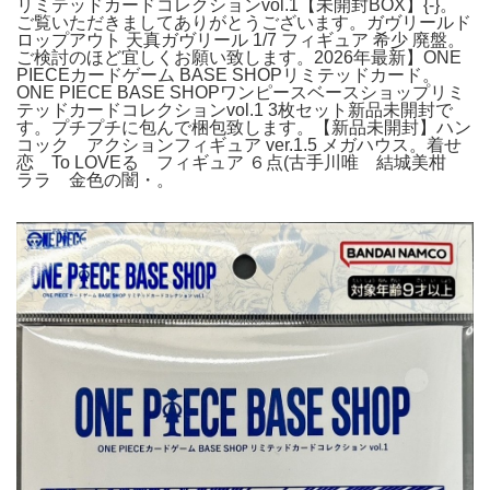
リミテッドカードコレクションvol.1【未開封BOX】{-}。
ご覧いただきましてありがとうございます。ガヴリールド
ロップアウト 天真ガヴリール 1/7 フィギュア 希少 廃盤。
ご検討のほど宜しくお願い致します。2026年最新】ONE
PIECEカードゲーム BASE SHOPリミテッドカード。
ONE PIECE BASE SHOPワンピースベースショップリミ
テッドカードコレクションvol.1 3枚セット新品未開封で
す。プチプチに包んで梱包致します。【新品未開封】ハン
コック アクションフィギュア ver.1.5 メガハウス。着せ
恋 To LOVEる フィギュア ６点(古手川唯 結城美柑
ララ 金色の闇・。