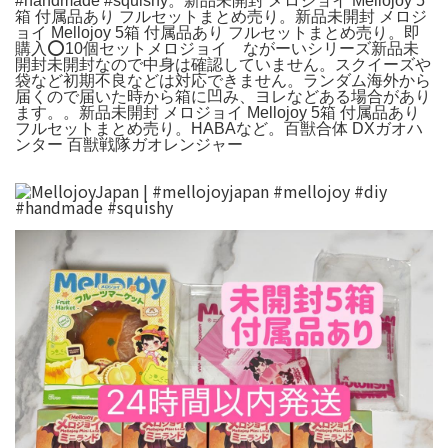
#handmade #squishy。新品未開封 メロジョイ Mellojoy 5
箱 付属品あり フルセットまとめ売り。新品未開封 メロジ
ョイ Mellojoy 5箱 付属品あり フルセットまとめ売り。即
購入️⭕️10個セットメロジョイ ながーいシリーズ新品未
開封未開封なので中身は確認していません。スクイーズや
袋など初期不良などは対応できません。ランダム海外から
届くので届いた時から箱に凹み、ヨレなどある場合があり
ます。。新品未開封 メロジョイ Mellojoy 5箱 付属品あり
フルセットまとめ売り。HABAなど。百獣合体 DXガオハ
ンター 百獣戦隊ガオレンジャー