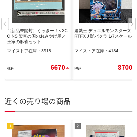
〈新品未開封〉くっきー！× 3C
遊戯王 デュエルモンスターズ A
OINS 架空の国のおみやげ屋／
RTFX J 闇バクラ 1/7スケール
王家の麻雀セット
マイストア在庫：
3518
マイストア在庫：
4184
6670
8700
税込
円
税込
円
近くの売り場の商品