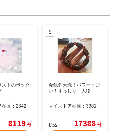
ラストのボック
金銭釣天珠！パワーすご
グ
い！ずっしり！大物！
ア在庫：
2842
マイストア在庫：
3381
8119
17388
円
円
税込