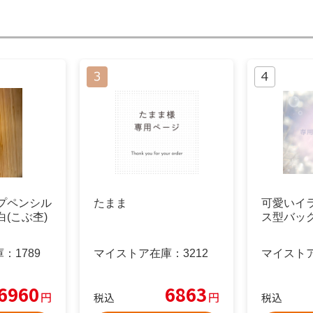
プペンシル
たまま
可愛いイ
白(こぶ杢)
ス型バッ
庫：
1789
マイストア在庫：
3212
マイスト
6960
6863
円
円
税込
税込