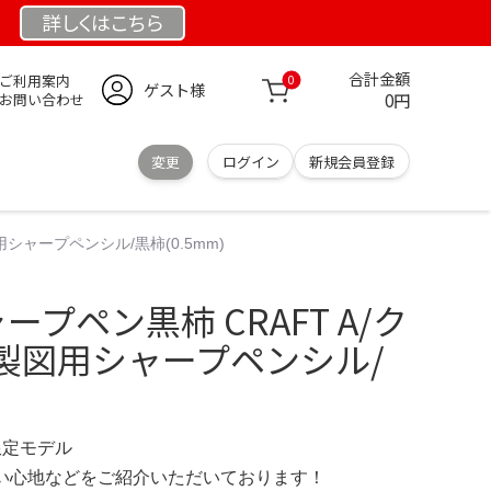
詳しくは
こちら
合計金額
ご利用案内
0
ゲスト様
0円
お問い合わせ
変更
ログイン
新規会員登録
シャープペンシル/黒柿(0.5mm)
プペン黒柿 CRAFT A/ク
製図用シャープペンシル/
 限定モデル
の使い心地などをご紹介いただいております！