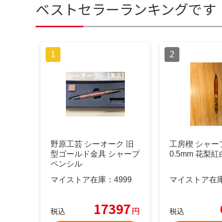
ベストセラーランキングです
野原工芸 シーオーク 旧
工房楔 シャー
型ゴールド金具 シャープ
0.5mm 花梨紅
ペンシル
マイストア在庫：
4999
マイストア在
17397
円
税込
税込