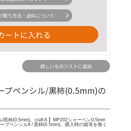
け取り方法・送料について
カートに入れる
欲しいものリストに追加
プペンシル/黒柿(0.5mm)の
.5mm)。craft A 】MP202シャーペン0.5mm
ペンシルII / 黒柿(0.5mm)。購入時の箱等を無く