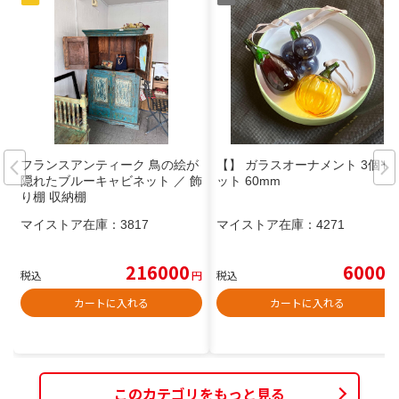
フランスアンティーク 鳥の絵が
【】 ガラスオーナメント 3個セ
隠れたブルーキャビネット ／ 飾
ット 60mm
り棚 収納棚
マイストア在庫：
3817
マイストア在庫：
4271
216000
6000
税込
円
税込
円
カートに入れる
カートに入れる
このカテゴリをもっと見る