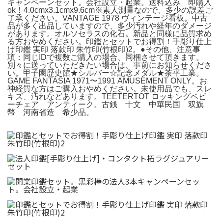
キャンペーンセット。会社設立・起業。送料込み 即購入
ok！4.0cmx3.1cmx9.6cm※素人測量なので、多少の誤差ご
了承ください。VANTAGE 1978 ヴィンテージ看板。中古
品が多く出品していますので、多少汚れや経年のダメージ
があります。オルソセラスの化石。新品と同様に品質求め
る方おやめください。印鑑とセットでお得割！手彫り仕上
げ印鑑 実印 落款印 朱竹印(竹根印)2。●その他、注意事
項：同じIDで複数ご購入の場合、同梱させて頂きます。
別々に送っていただきたい場合は、事前にお知らせくださ
い。甲子園歴史館★シルバー☆記念メダル★茶平工業。
GAME FANTASIA 1971〜1991 AMUSEMENT ONLY。お
神経質な方はご購入おやめください。未使用品でも、スレ
キズ、汚れなどあります。TEETERTOT ロッキングベビ
ーチェア アンティーク。古銭 十文 中華民国 双旗
幣 河南省造 希少品。