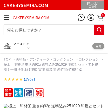
詳しくは
CAKEBYSEMIRA.COM
こちら
0
CAKEBYSEMIRA.COM
マイストア
変更
TOP
美術品・アンティーク・コレクション
コレクション
極上 印材① 重さ約92g 送料込み251029 印鑑とセットでお得
割！手彫り仕上げ印鑑 実印 落款印 朱竹印(竹根印)2
(2967)