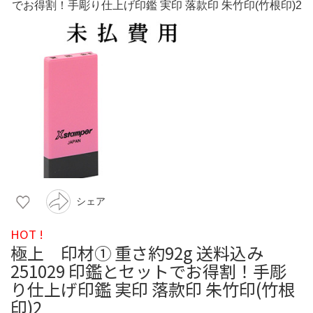
シェア
HOT !
極上 印材① 重さ約92g 送料込み
251029 印鑑とセットでお得割！手彫
り仕上げ印鑑 実印 落款印 朱竹印(竹根
印)2