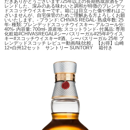
だきありがとうございます♪25年以上の長期熟成原酒をブ
レンドした、深みのある味わいと調和が特徴のブレンデッ
ドスコッチウイスキーです。箱には目立った傷や擦れはご
ざいませんが、自宅保管のためご理解ある方よろしくお願
いいたします。- ブランド: CHIVAS REGAL- 熟成年数: 25
年- 種類: ブレンデッドスコッチウイスキー- アルコール分:
40%- 内容量: 700ml- 原産地: スコットランド- 付属品: 専用
化粧箱#CHIVASREGAL#シーバスリーガル#25年#ウイス
キー#スコッチウイスキー#酒。シーバスリーガル 25年 ブ
レンデッドスコッチ レビュー動画/味/比較。【お得】山崎
12+白州12セット サントリー SUNTORY 箱付き