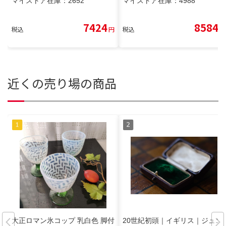
マイストア在庫：
2652
マイストア在庫：
4988
7424
8584
税込
円
税込
円
近くの売り場の商品
大正ロマン氷コップ 乳白色 脚付
20世紀初頭｜イギリス｜ジュエ