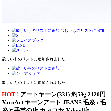
欲しいものリストに追加
欲しいものリストに追加されました
シェア
欲しいものリストに追加されました
HOT !
アートヤーン(331) 約53g 2120円
YarnArt ヤーンアート JEANS 毛糸 : 毛
糸と手芸の店 カネコヤ Yahoo!店