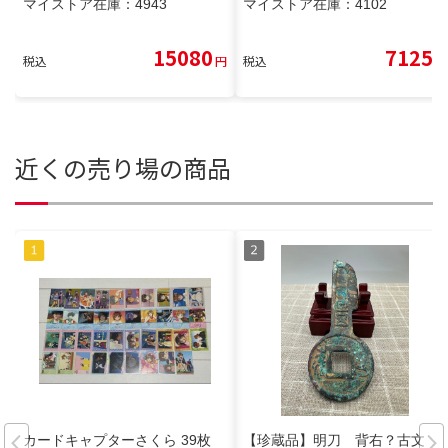
マイストア在庫：
4943
マイストア在庫：
4102
15080
7125
税込
円
税込
円
近くの売り場の商品
カードキャプターさくら 39枚
【珍蔵品】明刀 背右？古文