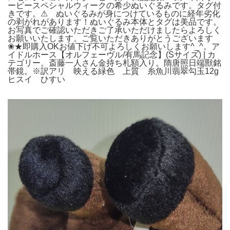
ービースペシャルウィークの希少ぬいぐるみです。タグ付
きです。⚠ ぬいぐるみが身につけているものに経年劣化
の剥がれがあります！ぬいぐるみ本体とタグは美品です。
お写真でご確認いただきご了承いただけましたらよろしく
お願いいたします。ご覧いただきありがとうございます
❀★即購入OKお値下げ不可よろしくお願いします^⁠_⁠^。ア
イドルホース【オルフェーヴル/有馬記念】(Sサイズ) | カ
テゴリー。斎藤一人さん金持ち札額入り。隋唐照日端獸銘
帯鏡。※訳アリ 映える緑色 上質 糸魚川翡翠勾玉12g
ヒスイ ひすい