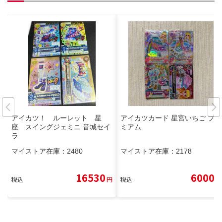
アイカツ！ ルーレット 星
アイカツカード 星宮いちご プレ
座 スイングジェミニ 音城セイ
ミアム
ラ
マイストア在庫：
2480
マイストア在庫：
2178
16530
6000
税込
円
税込
円