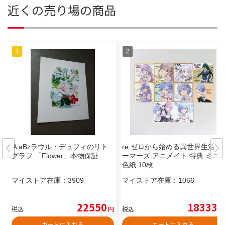
近くの売り場の商品
ＡaBzラウル・デュフィのリト
re:ゼロから始める異世界生活 ゲ
グラフ 「Flower」本物保証
ーマーズ アニメイト 特典 ミニ
色紙 10枚
マイストア在庫：
3909
マイストア在庫：
1066
22550
18333
税込
円
税込
円
カートに入れる
カートに入れる