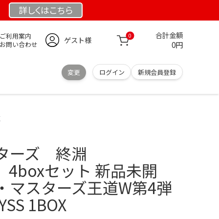
詳しくは
こちら
合計金額
ご利用案内
0
ゲスト様
0円
お問い合わせ
変更
ログイン
新規会員登録
X
スターズ 終淵
SS 4boxセット 新品未開
・マスターズ王道W第4弾
SS 1BOX