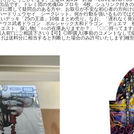
セットの出品です。ドレミ団の光魂Go プロモ 4枚。シュリンク付き
 備考お取引に際して疑問点のある方や、お取引が不安な初心者の方
ハードリュウセイ シークレット。何か行動を強いるものでは
よいデッキ「25の王道」10個 まとめ売り。なお、「遅れな
テウス武者ドラゴン ボルシャック大和ドラゴン デュエマ 
クエスト、探し物(「○○の在庫ありますか？」「〇〇持ってます
\"購入前\"にご相談下さい)【可】◎即購入(事前のコメントな
げは送料分に相当すると判断した場合のみ許可いたします)種別·