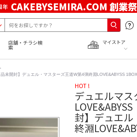
CAKEBYSEMIRA.COM 創業祭
周年
マイストア
店舗・チラシ検
索
新品未開封】デュエル・マスターズ王道W第4弾終淵LOVE&ABYSS 1BO
HOT !
デュエルマ
LOVE&ABY
封】デュエル
終淵LOVE&ABY