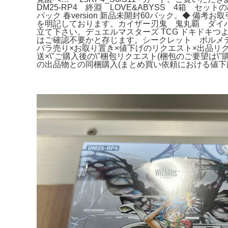
DM25-RP4 終淵 LOVE&ABYSS 4箱 
パック 春version 新品未開封60パック。◆
を明記しております。カイザー刃鬼 鬼丸覇 ダイ
立て下さい。デュエルマスターズ TCG ドキドキつ
はご確認不要かと存じます。シークレット ボルメ
バラ売り×お取り置き×値下げのリクエスト×出品リ
送×\"ご購入後の\"梱包リクエスト(梱包のご要望は
の出品物との同梱購入(まとめ買い依頼における値下