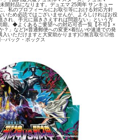
の未開封品になります。デュエマ 25周年 サンキュー
向けに、私のプロフィールにお取引等における対応方針
ないため必読ではございませんが、よろしければお役
く発送され、手元に届きさえすれば問題ない」という方
初期。◆よくあるご要望への対応可否一覧【不可】×
か？」など)×普通郵便への変更×着払いや速達での発
しで購入いただけますと大変助かります)◎無言取引◎他
··パック・ボックス