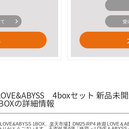
いて
受
る
VE&ABYSS 4boxセット 新品
 1BOXの詳細情報
&ABYSS 1BOX。楽天市場】DM25-RP4 終淵 LOVE＆A
いただきありがとうございます。王道W 第4弾「終淵 ～LOVE＆AB