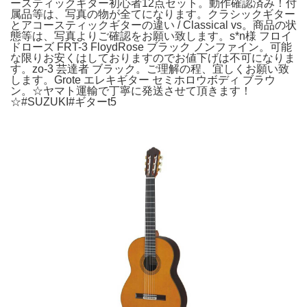
ースティックギター初心者12点セット。動作確認済み！付
属品等は、写真の物が全てになります。クラシックギター
とアコースティックギターの違い / Classical vs。商品の状
態等は、写真よりご確認をお願い致します。s*n様 フロイ
ドローズ FRT-3 FloydRose ブラック ノンファイン。可能
な限りお安くはしておりますのでお値下げは不可になりま
す。zo-3 芸達者 ブラック。ご理解の程、宜しくお願い致
します。Grote エレキギター セミホロウボディ ブラウ
ン。☆ヤマト運輸で丁寧に発送させて頂きます！
☆#SUZUKI#ギターt5