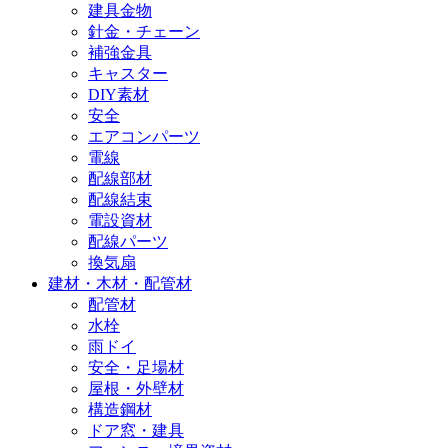
建具金物
針金・チェーン
補強金具
キャスター
DIY素材
安全
エアコンパーツ
電線
配線部材
配線結束
電設資材
配線パーツ
換気扇
建材・木材・配管材
配管材
水栓
雨ドイ
安全・足場材
屋根・外壁材
構造鋼材
ドア窓・建具