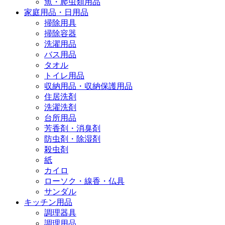
魚・爬虫類用品
家庭用品・日用品
掃除用具
掃除容器
洗濯用品
バス用品
タオル
トイレ用品
収納用品・収納保護用品
住居洗剤
洗濯洗剤
台所用品
芳香剤・消臭剤
防虫剤・除湿剤
殺虫剤
紙
カイロ
ローソク・線香・仏具
サンダル
キッチン用品
調理器具
調理用品