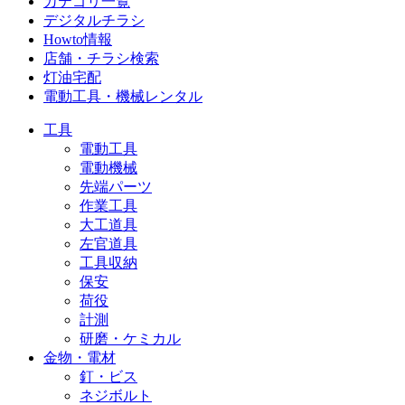
カテゴリ一覧
デジタルチラシ
Howto情報
店舗・チラシ検索
灯油宅配
電動工具・機械レンタル
工具
電動工具
電動機械
先端パーツ
作業工具
大工道具
左官道具
工具収納
保安
荷役
計測
研磨・ケミカル
金物・電材
釘・ビス
ネジボルト