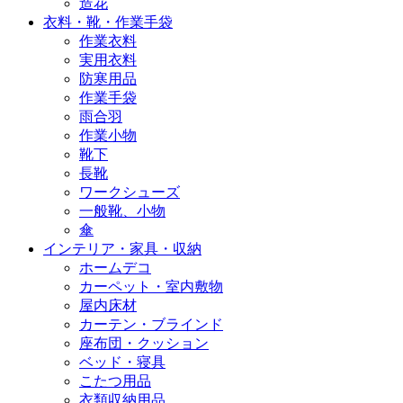
造花
衣料・靴・作業手袋
作業衣料
実用衣料
防寒用品
作業手袋
雨合羽
作業小物
靴下
長靴
ワークシューズ
一般靴、小物
傘
インテリア・家具・収納
ホームデコ
カーペット・室内敷物
屋内床材
カーテン・ブラインド
座布団・クッション
ベッド・寝具
こたつ用品
衣類収納用品