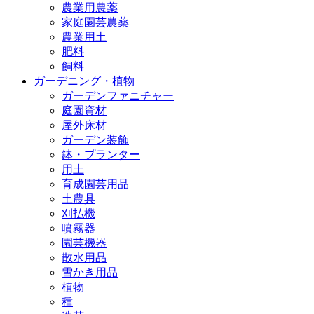
農業用農薬
家庭園芸農薬
農業用土
肥料
飼料
ガーデニング・植物
ガーデンファニチャー
庭園資材
屋外床材
ガーデン装飾
鉢・プランター
用土
育成園芸用品
土農具
刈払機
噴霧器
園芸機器
散水用品
雪かき用品
植物
種