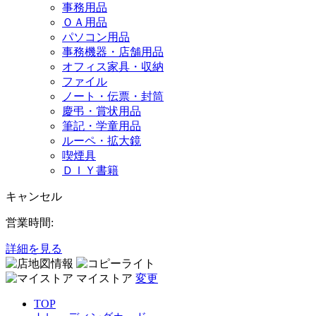
事務用品
ＯＡ用品
パソコン用品
事務機器・店舗用品
オフィス家具・収納
ファイル
ノート・伝票・封筒
慶弔・賞状用品
筆記・学童用品
ルーペ・拡大鏡
喫煙具
ＤＩＹ書籍
キャンセル
営業時間:
詳細を見る
マイストア
変更
TOP