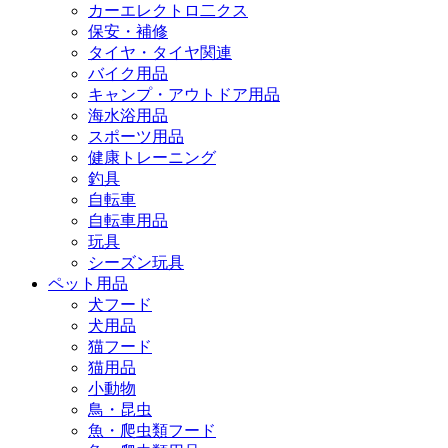
カーエレクトロ二クス
保安・補修
タイヤ・タイヤ関連
バイク用品
キャンプ・アウトドア用品
海水浴用品
スポーツ用品
健康トレーニング
釣具
自転車
自転車用品
玩具
シーズン玩具
ペット用品
犬フード
犬用品
猫フード
猫用品
小動物
鳥・昆虫
魚・爬虫類フード