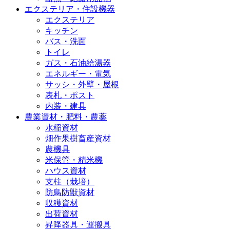
エクステリア・住設機器
エクステリア
キッチン
バス・洗面
トイレ
ガス・石油給湯器
エネルギー・電気
サッシ・外壁・屋根
表札・ポスト
内装・建具
農業資材・肥料・農薬
水稲資材
畑作果樹畜産資材
農機具
米保管・精米機
ハウス資材
支柱（栽培）
防鳥防獣資材
収穫資材
出荷資材
昇降器具・運搬具