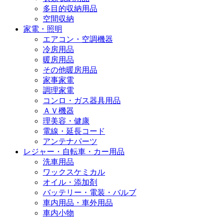
多目的収納用品
空間収納
家電・照明
エアコン・空調機器
冷房用品
暖房用品
その他暖房用品
家事家電
調理家電
コンロ・ガス器具用品
ＡＶ機器
理美容・健康
電線・延長コード
アンテナパーツ
レジャー・自転車・カー用品
洗車用品
ワックスケミカル
オイル・添加剤
バッテリー・電装・バルブ
車内用品・車外用品
車内小物