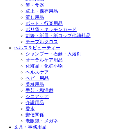
箸・食器
卓上・保存用品
流し用品
ポット・行楽用品
ポリ袋・キッチンガード
割箸・紙皿・紙コップ他消耗品
テーブルクロス
ヘルス＆ビューティー
シャンプー・石鹸・入浴剤
オーラルケア用品
化粧品・化粧小物
ヘルスケア
ベビー用品
美粧用品
手芸・和洋裁
シニアケア
介護用品
香水
郵便関係
老眼鏡・メガネ
文具・事務用品