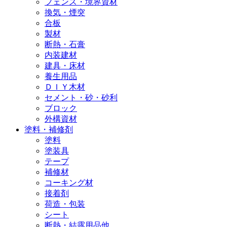
フェンス・境界資材
換気・煙突
合板
製材
断熱・石膏
内装建材
建具・床材
養生用品
ＤＩＹ木材
セメント・砂・砂利
ブロック
外構資材
塗料・補修剤
塗料
塗装具
テープ
補修材
コーキング材
接着剤
荷造・包装
シート
断熱・結露用品他